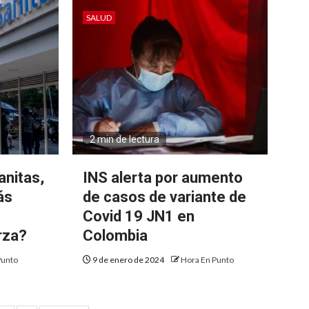
SALUD
2 min de lectura
anitas,
INS alerta por aumento
ás
de casos de variante de
Covid 19 JN1 en
rza?
Colombia
Punto
9 de enero de 2024
Hora En Punto