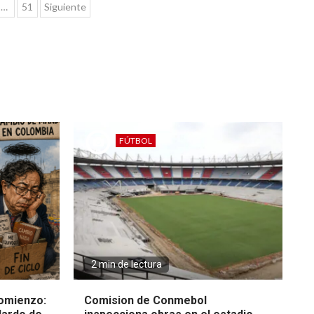
…
51
Siguiente
FÚTBOL
2 min de lectura
omienzo:
Comision de Conmebol