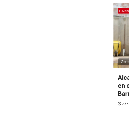
BARR
2 mi
Alc
en 
Bar
7 de