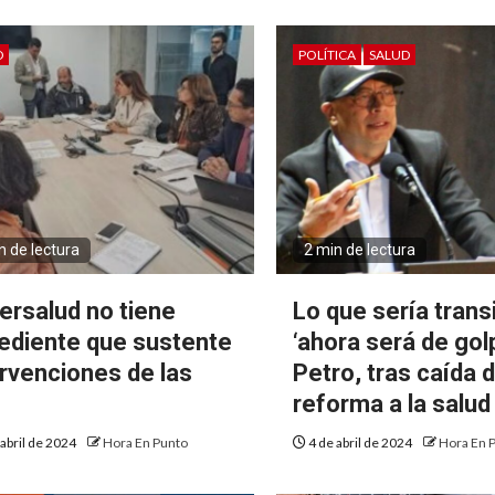
D
POLÍTICA
SALUD
n de lectura
2 min de lectura
ersalud no tiene
Lo que sería trans
ediente que sustente
‘ahora será de golp
ervenciones de las
Petro, tras caída 
S
reforma a la salud
 abril de 2024
Hora En Punto
4 de abril de 2024
Hora En 