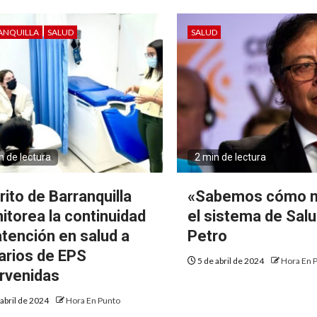
ANQUILLA
SALUD
SALUD
n de lectura
2 min de lectura
rito de Barranquilla
«Sabemos cómo m
itorea la continuidad
el sistema de Salu
atención en salud a
Petro
arios de EPS
5 de abril de 2024
Hora En 
ervenidas
 abril de 2024
Hora En Punto