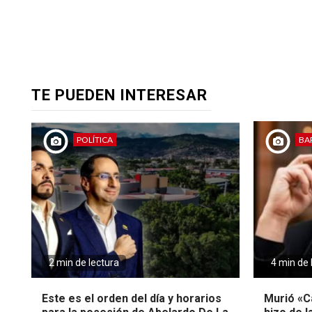
TE PUEDEN INTERESAR
POLÍTICA
BA
2 min de lectura
4 min de 
Este es el orden del día y horarios
Murió «Ca