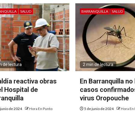
ANQUILLA
SALUD
BARRANQUILLA
SALUD
n de lectura
2 min de lectura
aldía reactiva obras
En Barranquilla no
el Hospital de
casos confirmado
ranquilla
virus Oropouche
 junio de 2024
Hora En Punto
5 de junio de 2024
Hora En 