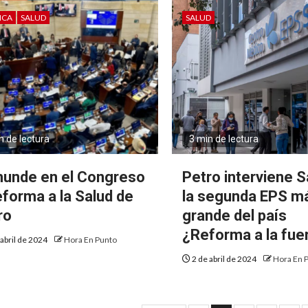
ICA
SALUD
SALUD
n de lectura
3 min de lectura
hunde en el Congreso
Petro interviene S
reforma a la Salud de
la segunda EPS m
ro
grande del país
¿Reforma a la fue
 abril de 2024
Hora En Punto
2 de abril de 2024
Hora En 