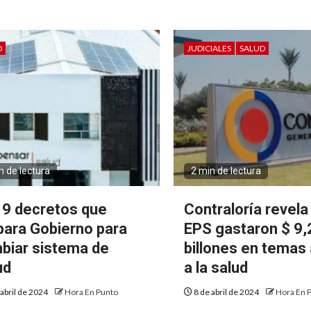
D
JUDICIALES
SALUD
n de lectura
2 min de lectura
 9 decretos que
Contraloría revela
para Gobierno para
EPS gastaron $ 9,
biar sistema de
billones en temas
ud
a la salud
 abril de 2024
Hora En Punto
8 de abril de 2024
Hora En 