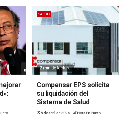
SALUD
2 min de lectura
ejorar
Compensar EPS solicita
d»:
su liquidación del
Sistema de Salud
Punto
5 de abril de 2024
Hora En Punto