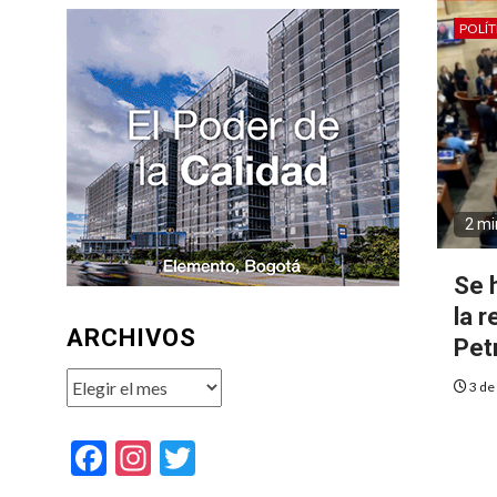
POLÍT
2 mi
Se 
la 
ARCHIVOS
Pet
Archivos
3 de
Facebook
Instagram
Twitter