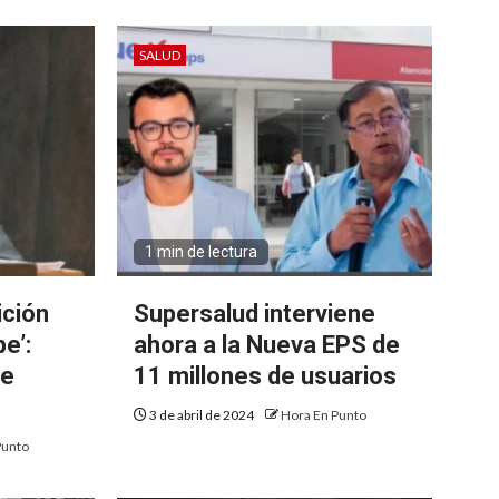
SALUD
1 min de lectura
ición
Supersalud interviene
e’:
ahora a la Nueva EPS de
de
11 millones de usuarios
3 de abril de 2024
Hora En Punto
Punto