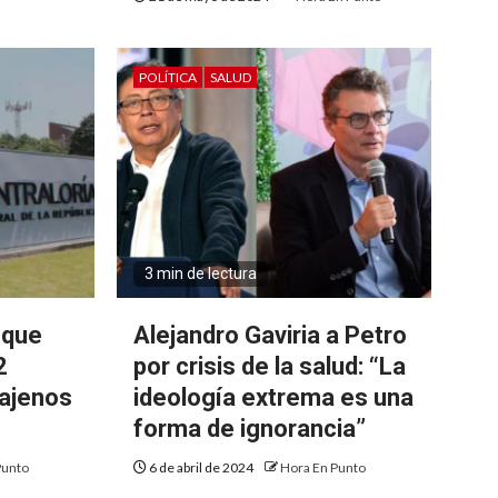
POLÍTICA
SALUD
3 min de lectura
 que
Alejandro Gaviria a Petro
2
por crisis de la salud: “La
 ajenos
ideología extrema es una
forma de ignorancia”
Punto
6 de abril de 2024
Hora En Punto