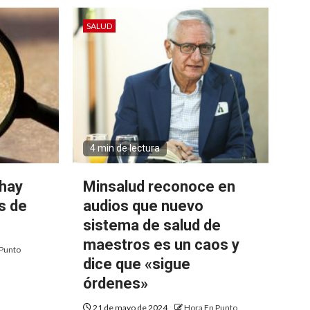
SALUD
4 min de lectura
 hay
Minsalud reconoce en
s de
audios que nuevo
sistema de salud de
maestros es un caos y
Punto
dice que «sigue
órdenes»
21 de mayo de 2024
Hora En Punto