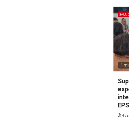
SALU
1 mi
Sup
exp
int
EP
4 de