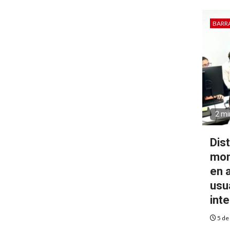
BARR
2 mi
Dist
mon
en 
usu
int
5 de