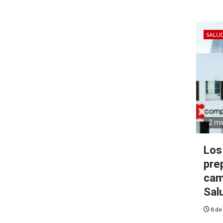
SALU
2 mi
Los
pre
cam
Sal
8 de