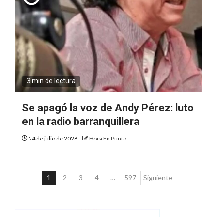
3 min de lectura
Se apagó la voz de Andy Pérez: luto
en la radio barranquillera
24 de julio de 2026
Hora En Punto
Paginación
1
2
3
4
…
597
Siguiente
de
entradas