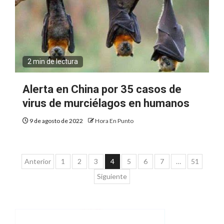
2 min de lectura
Alerta en China por 35 casos de
virus de murciélagos en humanos
9 de agosto de 2022
Hora En Punto
Paginación
Anterior
1
2
3
4
5
6
7
…
51
de
Siguiente
entradas