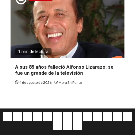
1 min de lectura
A sus 85 años falleció Alfonso Lizarazo; se
fue un grande de la televisión
4 de agosto de 2026
Hora En Punto
Quiénes
Escríbanos
Crónicas
Nacionales
Barranquilla
Mundo
Judiciales
Regionales
Educación
Deportes
Opinión
Política
Atl
somos
Cultura
Home
Salud
&