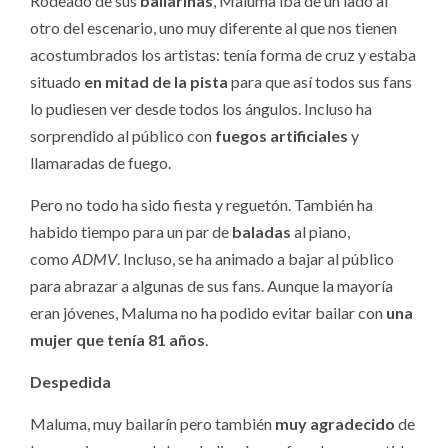
Rodeado de sus
bailarinas
, Maluma iba de un lado al
otro del escenario, uno muy diferente al que nos tienen
acostumbrados los artistas: tenía forma de cruz y estaba
situado
en mitad de la pista
para que así todos sus fans
lo pudiesen ver desde todos los ángulos. Incluso ha
sorprendido al público con
fuegos artificiales
y
llamaradas de fuego.
Pero no todo ha sido fiesta y reguetón. También ha
habido tiempo para un par de
baladas
al piano,
como
ADMV
. Incluso, se ha animado a bajar al público
para abrazar a algunas de sus fans. Aunque la mayoría
eran jóvenes, Maluma no ha podido evitar bailar con
una
mujer que tenía 81 años
.
Despedida
Maluma, muy bailarín pero también
muy agradecido
de