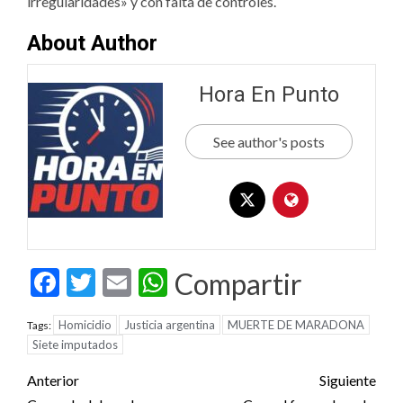
irregularidades» y con falta de controles.
About Author
Hora En Punto
See author's posts
Facebook
Twitter
Email
WhatsApp
Compartir
Homicidio
Justicia argentina
MUERTE DE MARADONA
Tags:
Siete imputados
Post
Anterior
Siguiente