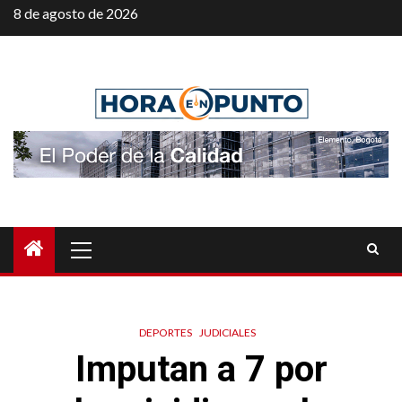
Saltar
8 de agosto de 2026
al
contenido
Menú
principal
DEPORTES
JUDICIALES
Imputan a 7 por