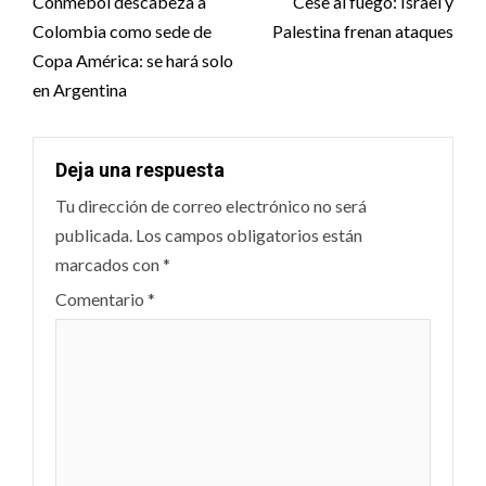
navigation
Conmebol descabeza a
Cese al fuego: Israel y
Colombia como sede de
Palestina frenan ataques
Copa América: se hará solo
en Argentina
Deja una respuesta
Tu dirección de correo electrónico no será
publicada.
Los campos obligatorios están
marcados con
*
Comentario
*