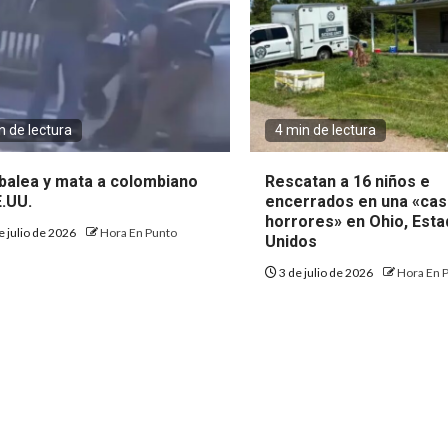
n de lectura
4 min de lectura
abalea y mata a colombiano
Rescatan a 16 niños e
E.UU.
encerrados en una «cas
horrores» en Ohio, Est
e julio de 2026
Hora En Punto
Unidos
3 de julio de 2026
Hora En 