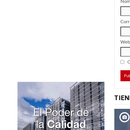
Nom
Corr
We
G
TIEN