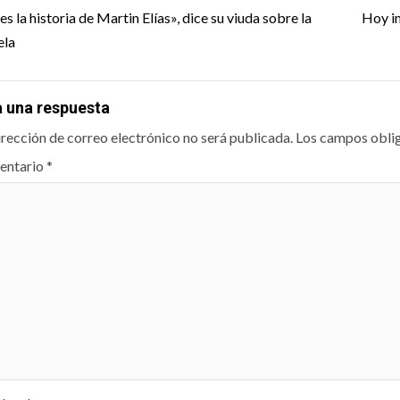
igation
es la historia de Martin Elías», dice su viuda sobre la
Hoy im
ela
a una respuesta
irección de correo electrónico no será publicada.
Los campos obli
entario
*