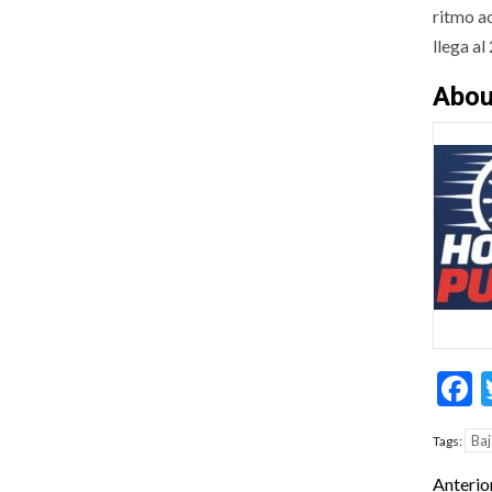
ritmo ac
llega al
Abou
F
Ba
Tags:
Pos
Anterio