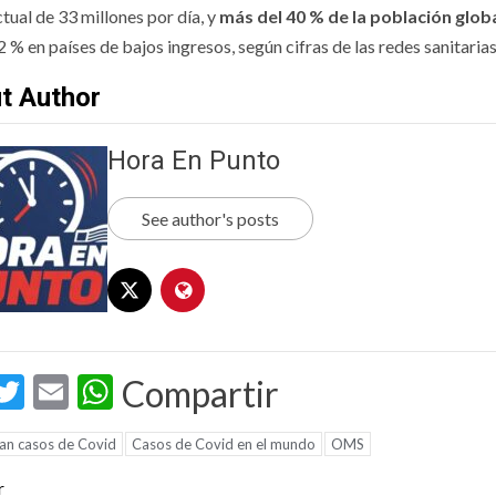
tual de 33 millones por día, y
más del 40 % de la población glob
 2 % en países de bajos ingresos, según cifras de las redes sanitarias
t Author
Hora En Punto
See author's posts
acebook
Twitter
Email
WhatsApp
Compartir
jan casos de Covid
Casos de Covid en el mundo
OMS
t
r