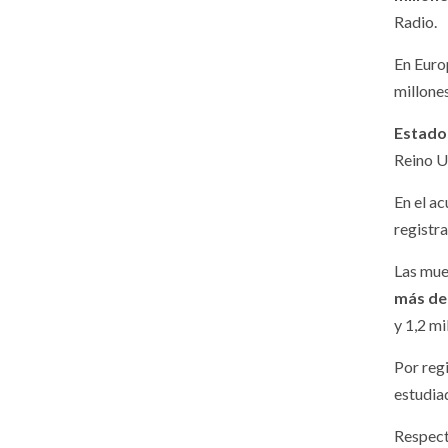
Radio.
En Euro
millone
Estado
Reino U
En el a
registr
Las mue
más de
y 1,2 mi
Por reg
estudia
Respect