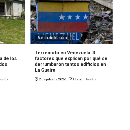
6 min de lectura
Terremoto en Venezuela: 3
a de los
factores que explican por qué se
ados
derrumbaron tantos edificios en
La Guaira
Punto
2 de julio de 2026
Hora En Punto