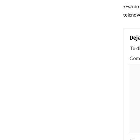
nav
«Esa no 
telenov
Dej
Tu d
Com