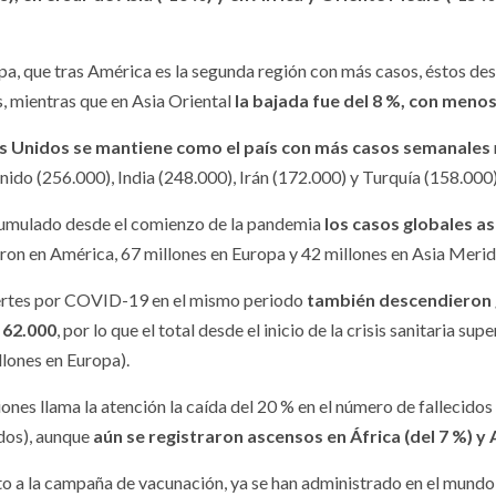
pa, que tras América es la segunda región con más casos, éstos de
s, mientras que en Asia Oriental
la bajada fue del 8 %, con meno
s Unidos se mantiene como el país con más casos semanales
nido (256.000), India (248.000), Irán (172.000) y Turquía (158.000)
cumulado desde el comienzo de la pandemia
los casos globales a
aron en América, 67 millones en Europa y 42 millones en Asia Meri
rtes por COVID-19 en el mismo periodo
también descendieron g
 62.000
, por lo que el total desde el inicio de la crisis sanitaria s
llones en Europa).
iones llama la atención la caída del 20 % en el número de fallecido
dos), aunque
aún se registraron ascensos en África (del 7 %) y A
o a la campaña de vacunación, ya se han administrado en el mundo