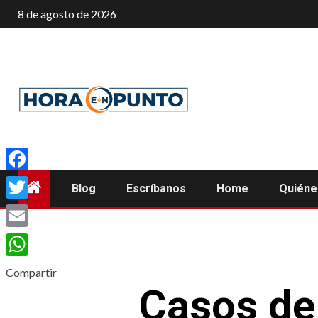
Saltar
8 de agosto de 2026
al
contenido
Facebook
Blog
Escríbanos
Home
Quién
Twitter
Email
WhatsApp
Compartir
Casos de