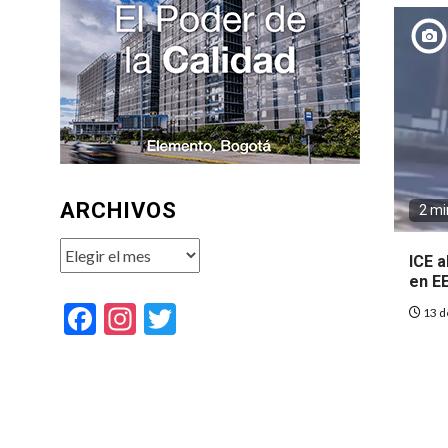
ARCHIVOS
2 mi
Archivos
ICE 
en E
Facebook
Instagram
Twitter
13 d