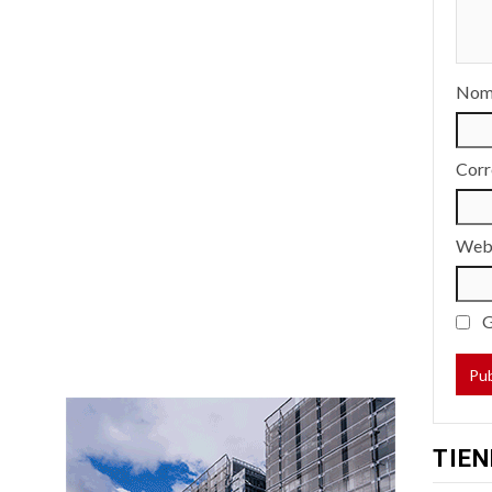
Nom
Corr
We
G
TIEN