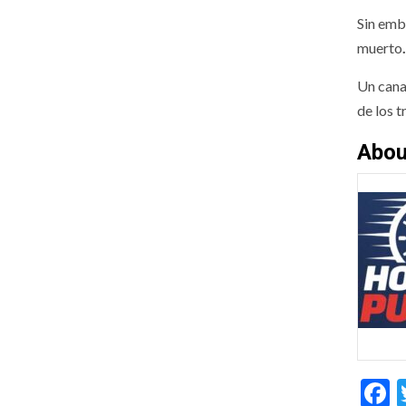
Sin emb
muerto
Un cana
de los t
Abou
F