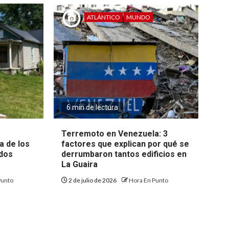
ATLÁNTICO
MUNDO
6 min de lectura
Terremoto en Venezuela: 3
a de los
factores que explican por qué se
ados
derrumbaron tantos edificios en
La Guaira
Punto
2 de julio de 2026
Hora En Punto