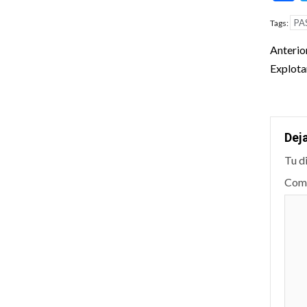
PA
Tags:
Pos
Anterio
nav
Explota
Dej
Tu d
Com