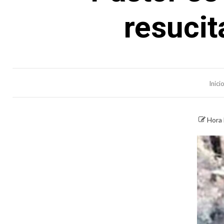
resuci
Inici
Hora