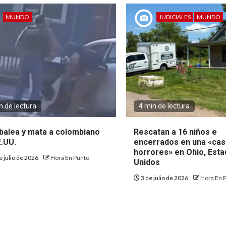
MUNDO
JUDICIALES
MUNDO
n de lectura
4 min de lectura
abalea y mata a colombiano
Rescatan a 16 niños e
E.UU.
encerrados en una «cas
horrores» en Ohio, Est
e julio de 2026
Hora En Punto
Unidos
3 de julio de 2026
Hora En 