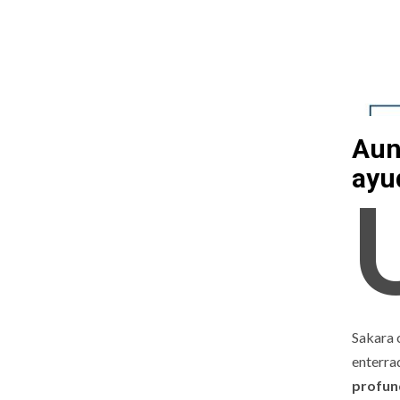
Aun
ayu
Sakara c
enterra
profund