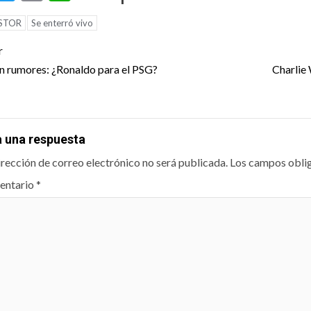
STOR
Se enterró vivo
t
r
igation
n rumores: ¿Ronaldo para el PSG?
Charlie 
a una respuesta
irección de correo electrónico no será publicada.
Los campos obli
entario
*