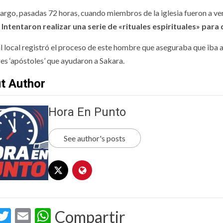
argo, pasadas 72 horas, cuando miembros de la iglesia fueron a ver
. Intentaron realizar una serie de «rituales espirituales» para
l local registró el proceso de este hombre que aseguraba que iba a 
res ‘apóstoles’ que ayudaron a Sakara.
t Author
Hora En Punto
See author's posts
acebook
Twitter
Email
WhatsApp
Compartir