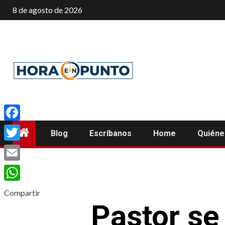
Saltar
8 de agosto de 2026
al
contenido
Facebook
Blog
Escríbanos
Home
Quién
Twitter
Email
WhatsApp
Compartir
Pastor se