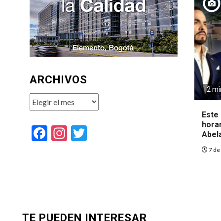
ARCHIVOS
2 mi
Archivos
Este 
hora
Facebook
Instagram
Twitter
Abela
7 de
TE PUEDEN INTERESAR