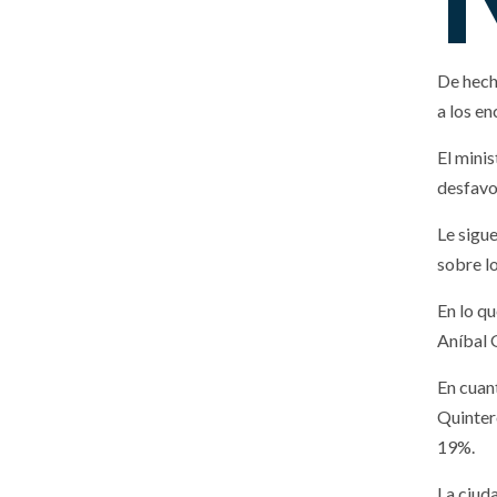
De hech
a los e
El minis
desfavo
Le sigue
sobre l
En lo q
Aníbal 
En cuant
Quinter
19%.
La ciud