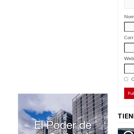
Nom
Corr
We
G
TIEN