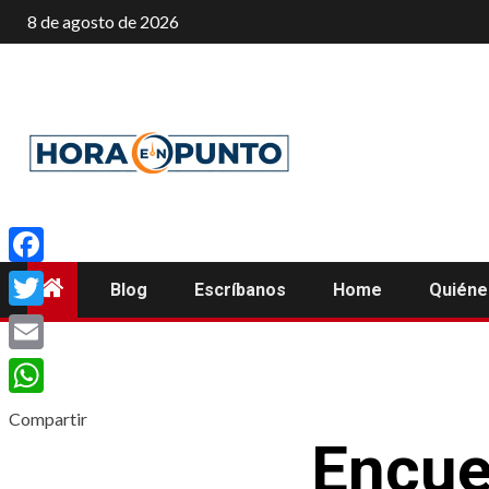
Saltar
8 de agosto de 2026
al
contenido
Facebook
Blog
Escríbanos
Home
Quién
Twitter
Email
WhatsApp
Compartir
Encue