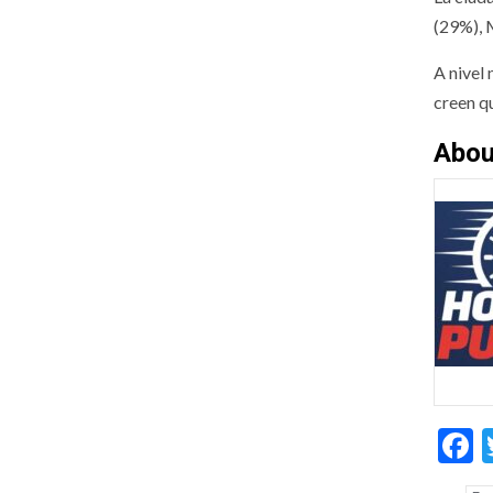
(29%), 
A nivel
creen q
Abou
F