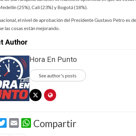
Medellín (25%), Cali (23%) y Bogotá (18%).
 nacional, el nivel de aprobación del Presidente Gustavo Petro es 
ue las cosas están mejorando.
t Author
Hora En Punto
See author's posts
acebook
Twitter
Email
WhatsApp
Compartir