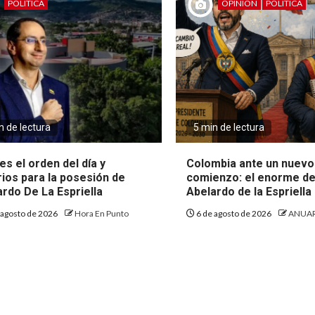
POLÍTICA
OPINIÓN
POLÍTICA
n de lectura
5 min de lectura
es el orden del día y
Colombia ante un nuevo
rios para la posesión de
comienzo: el enorme de
rdo De La Espriella
Abelardo de la Espriella
 agosto de 2026
Hora En Punto
6 de agosto de 2026
ANUAR