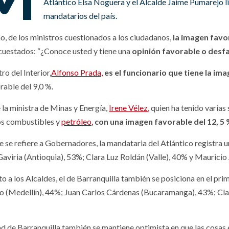
Atlántico Elsa Noguera y el Alcalde Jaime Pumarejo l
mandatarios del país.
o, de los ministros cuestionados a los ciudadanos,
la imagen favo
ncuestados: “¿Conoce usted y tiene una
opinión favorable o desf
tro del Interior,
Alfonso Prada,
es el funcionario que tiene la im
rable del 9,0 %.
 la ministra de Minas y Energía,
Irene Vélez,
quien ha tenido varias 
os combustibles y
petróleo,
con una imagen favorable del 12, 5 
ue se refiere a Gobernadores, la mandataria del Atlántico registra 
Gaviria (Antioquia), 53%; Clara Luz Roldán (Valle), 40% y Mauricio
o a los Alcaldes, el de Barranquilla también se posiciona en el pri
o (Medellín), 44%; Juan Carlos Cárdenas (Bucaramanga), 43%; Clau
ad de Barranquilla también se mantiene optimista en que las cosa