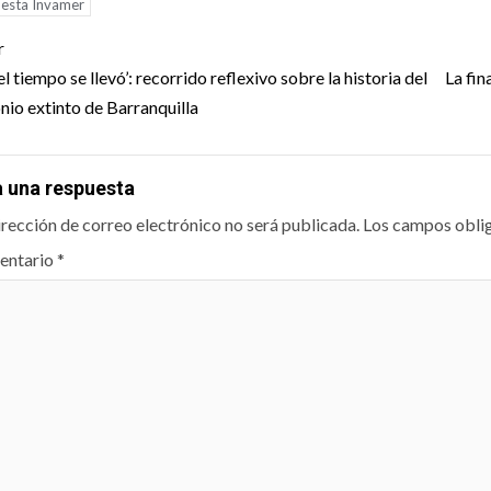
uesta Invamer
t
r
igation
el tiempo se llevó’: recorrido reflexivo sobre la historia del
La fin
nio extinto de Barranquilla
a una respuesta
irección de correo electrónico no será publicada.
Los campos obli
entario
*