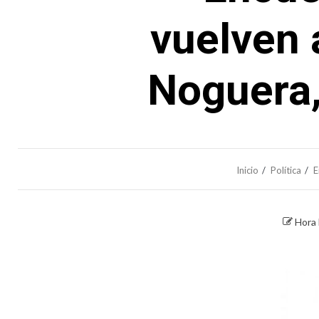
vuelven 
Noguera,
Inicio
Política
E
Hora