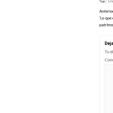
Ec
Tags:
Pos
Anterio
nav
‘Lo que 
patrimo
Dej
Tu d
Com