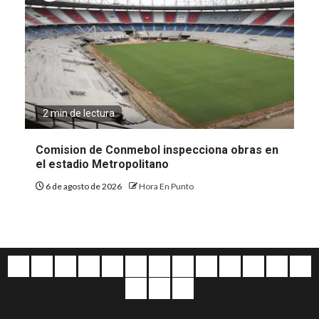
2 min de lectura
Comision de Conmebol inspecciona obras en
el estadio Metropolitano
6 de agosto de 2026
Hora En Punto
Quiénes
Escríbanos
Crónicas
Nacionales
Barranquilla
Mundo
Judiciales
Regionales
Educación
Deportes
Opinión
Política
Atl
somos
Cultura
Home
Salud
&