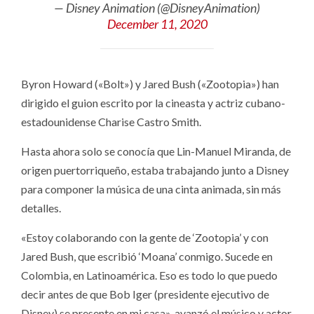
— Disney Animation (@DisneyAnimation)
December 11, 2020
Byron Howard («Bolt») y Jared Bush («Zootopia») han
dirigido el guion escrito por la cineasta y actriz cubano-
estadounidense Charise Castro Smith.
Hasta ahora solo se conocía que Lin-Manuel Miranda, de
origen puertorriqueño, estaba trabajando junto a Disney
para componer la música de una cinta animada, sin más
detalles.
«Estoy colaborando con la gente de ‘Zootopia’ y con
Jared Bush, que escribió ‘Moana’ conmigo. Sucede en
Colombia, en Latinoamérica. Eso es todo lo que puedo
decir antes de que Bob Iger (presidente ejecutivo de
Disney) se presente en mi casa», avanzó el músico y actor