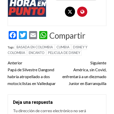
Facebook
Twitter
Email
WhatsApp
Compartir
BASADA EN COLOMBIA
CUMBIA
DISNEY Y
Tags:
COLOMBIA
ENCANTO
PELICULA DE DISNEY
Post
Anterior
Siguiente
navigation
Papá de Silvestre Dangond
América, sin Covid,
habría atropellado a dos
enfrentará a un diezmado
motociclistas en Valledupar
Junior en Barranquilla
Deja una respuesta
Tu dirección de correo electrónico no será