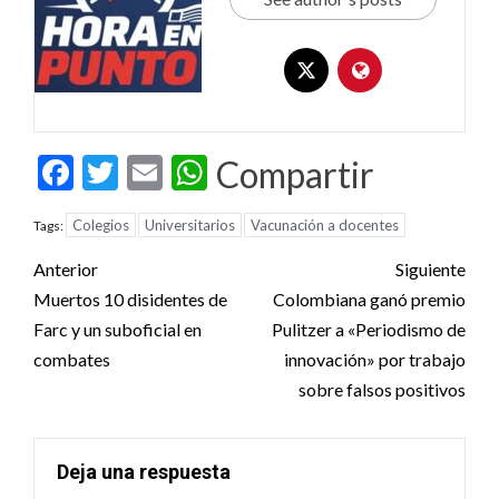
Facebook
Twitter
Email
WhatsApp
Compartir
Colegios
Universitarios
Vacunación a docentes
Tags:
Post
Anterior
Siguiente
navigation
Muertos 10 disidentes de
Colombiana ganó premio
Farc y un suboficial en
Pulitzer a «Periodismo de
combates
innovación» por trabajo
sobre falsos positivos
Deja una respuesta