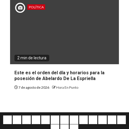
POLÍTICA
2 min de lectura
Este es el orden del día y horarios para la
posesión de Abelardo De La Espriella
7 de agosto de 2026
Hora En Punto
Quiénes
Escríbanos
Crónicas
Nacionales
Barranquilla
Mundo
Judiciales
Regionales
Educación
Deportes
Opinión
Política
Atl
somos
Cultura
Home
Salud