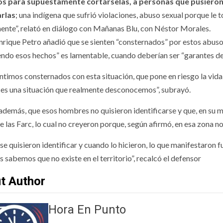
s para supuestamente cortárselas, a personas que pusieron
arlas
; una indígena que sufrió violaciones, abuso sexual porque le 
ente”, relató en diálogo con Mañanas Blu, con Néstor Morales.
nrique Petro añadió que se sienten “consternados” por estos abusos
ndo esos hechos” es lamentable, cuando deberían ser “garantes de
ntimos consternados con esta situación, que pone en riesgo la vida
es una situación que realmente desconocemos”, subrayó.
 además, que esos hombres no quisieron identificarse y que, en su m
de las Farc, lo cual no creyeron porque, según afirmó, en esa zona 
e quisieron identificar y cuando lo hicieron, lo que manifestaron fu
 sabemos que no existe en el territorio”, recalcó el defensor
t Author
Hora En Punto