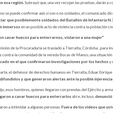
en esa región
. Subrayó que, una vez recojan las pruebas, darán a 
no se puede confirmar aún si son o no soldados, el comunicado dice
iar que posiblemente soldados del Batallón de Infantería N.3
an inmersos
en un posible acto de violencia contra la población civ
on cavar huecos para enterrarnos, violaron a una mujer”
isión de la Procuraduría se trasladó a Tierralta, Córdoba , para in
es contra la comunidad de la vereda Bocas de Manso, una situación 
cado en el que confirmaron investigaciones por los hechos
y 
parte, el defensor de derechos humanos en Tierralta, Eduar Enriqu
difundidos y que generaron alertas ante la posible injerenci
ijo, esos hombres, quienes llegaron con prendas del Ejército y arm
igaron a cavar huecos para enterrarlos
ahí e, incluso,
denunció 
ron a intimidar a algunas personas.
Fuera de los videos que ust