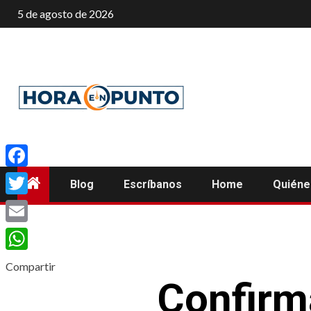
Saltar
5 de agosto de 2026
al
contenido
Facebook
Blog
Escríbanos
Home
Quién
Twitter
Email
WhatsApp
Compartir
Confirm