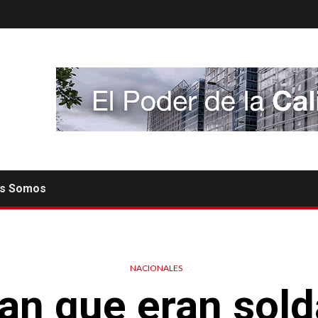
es Somos
NACIONALES
an que eran sold