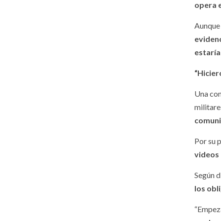
opera 
Aunque 
evidenc
estarí
“Hicier
Una com
militar
comuni
Por su 
videos 
Según d
los obl
“Empeza