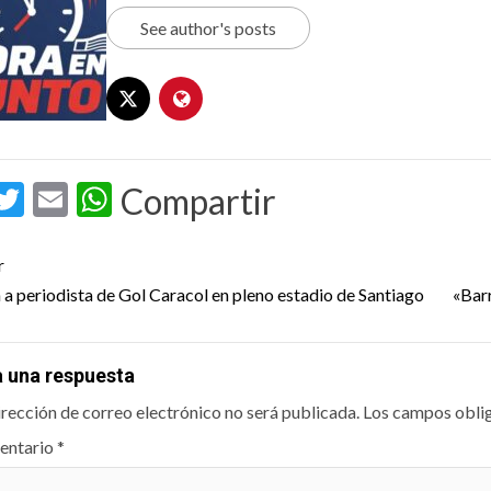
See author's posts
acebook
Twitter
Email
WhatsApp
Compartir
t
r
igation
 a periodista de Gol Caracol en pleno estadio de Santiago
«Barr
a una respuesta
irección de correo electrónico no será publicada.
Los campos obli
entario
*