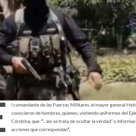
E
l comandante de las Fuerzas Militares, el mayor general Hel
conocieron de hombres, quienes, vistiendo uniformes del Ejérc
Córdoba, que
“…n
o se trata de ocultar la verdad” o informaci
acciones que correspondan
”,