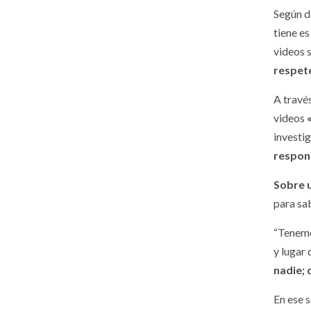
Según d
tiene e
videos 
respete
A travé
videos
investi
respon
Sobre u
para sab
“Tenemos
y lugar
nadie;
En ese 