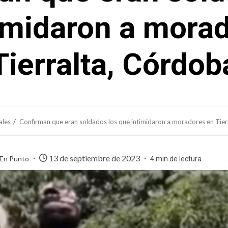
imidaron a mora
Tierralta, Córdob
ales
Confirman que eran soldados los que intimidaron a moradores en Tier
13 de septiembre de 2023
 En Punto
4 min de lectura