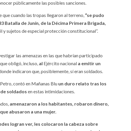
conocer públicamente las posibles sanciones.
 que cuando las tropas llegaron al terreno,
“se pudo
3 Batalla de Junín, de la Décima Primera Brigada,
il y sujetos de especial protección constitucional”.
vestigar las amenazas en las que habrían participado
que obligó, incluso,
al
Ejército nacional
a emitir un
donde indicaron que, posiblemente, sí eran soldados.
e Petro, contó en Mañanas Blu
un duro relato tras los
a de soldados
en estas intimidaciones.
ados,
amenazaron a los habitantes, robaron dinero,
que abusaron a una mujer.
edes logran ver, les colocaron la cabeza sobre