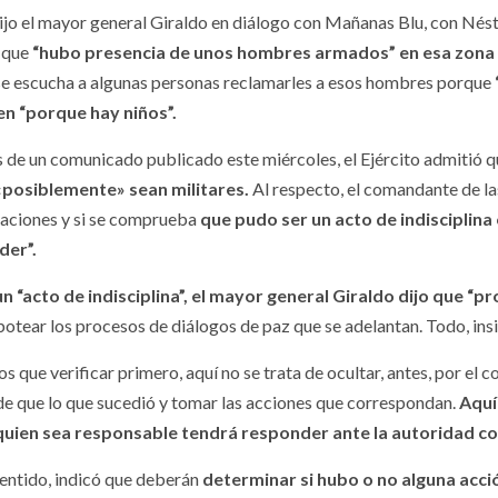
ijo el mayor general Giraldo en diálogo con Mañanas Blu, con Nésto
s que
“hubo presencia de unos hombres armados” en esa zona y,
se escucha a algunas personas reclamarles a esos hombres porque
n “porque hay niños”.
s de un comunicado publicado este miércoles, el Ejército admitió
«posiblemente» sean militares.
Al respecto, el comandante de la
gaciones y si se comprueba
que pudo ser un acto de indisciplin
der”.
n “acto de indisciplina”, el mayor general Giraldo dijo que “
otear los procesos de diálogos de paz que se adelantan. Todo, insis
 que verificar primero, aquí no se trata de ocultar, antes, por el c
 de que lo que sucedió y tomar las acciones que correspondan.
Aquí
 quien sea responsable tendrá responder ante la autoridad 
sentido, indicó que deberán
determinar si hubo o no alguna acció