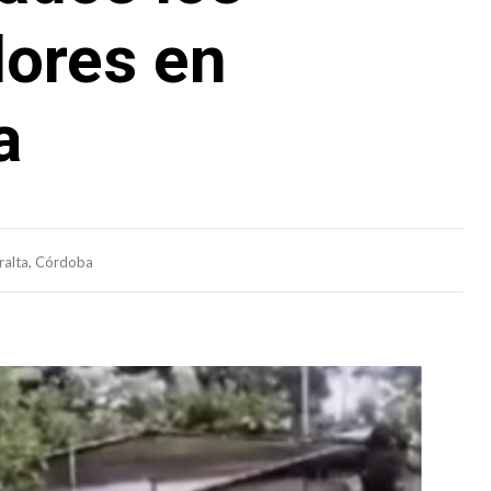
dores en
a
ralta, Córdoba