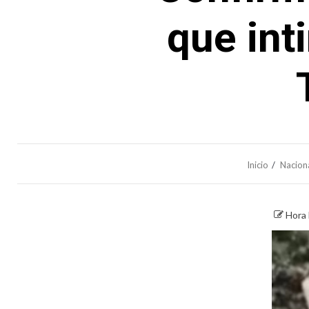
que int
Inicio
Nacion
Hora