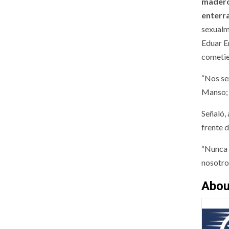
madero
enterr
sexualm
Eduar E
cometie
“Nos se
Manso; 
Señaló,
frente 
“Nunca s
nosotros
Abou