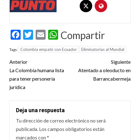
Facebook
Twitter
Email
WhatsApp
Compartir
Colombia empató con Ecuador
Eliminatorias al Mundial
Tags:
Post
Anterior
Siguiente
navigation
La Colombia humana lista
Atentado a oleoducto en
para tener personería
Barrancabermeja
jurídica
Deja una respuesta
Tu dirección de correo electrónico no será
publicada.
Los campos obligatorios están
marcados con
*