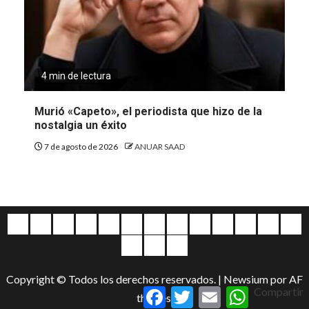
4 min de lectura
Murió «Capeto», el periodista que hizo de la
nostalgia un éxito
7 de agosto de 2026
ANUAR SAAD
Quiénes
Escríbanos
Crónicas
Nacionales
Barranquilla
Mundo
Judiciales
Regionales
Educación
Deportes
Opinión
Política
Atl
somos
Cultura
Home
Salud
&
Copyright © Todos los derechos reservados.
|
Newsium
por AF
Entretenimiento
Facebook
Twitter
Email
WhatsApp
Compartir
themes.