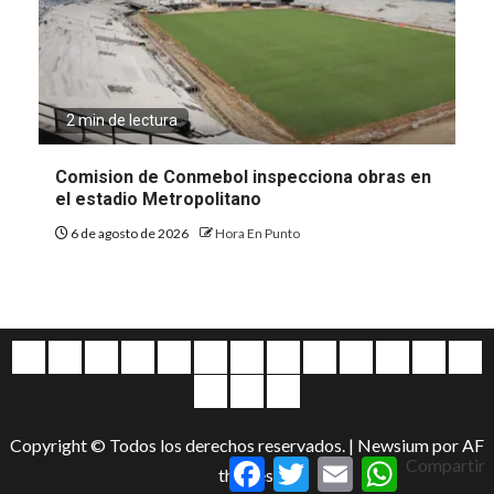
2 min de lectura
Comision de Conmebol inspecciona obras en
el estadio Metropolitano
6 de agosto de 2026
Hora En Punto
Quiénes
Escríbanos
Crónicas
Nacionales
Barranquilla
Mundo
Judiciales
Regionales
Educación
Deportes
Opinión
Política
Atl
somos
Cultura
Home
Salud
&
Copyright © Todos los derechos reservados.
|
Newsium
por AF
Entretenimiento
Facebook
Twitter
Email
WhatsApp
Compartir
themes.