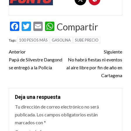
Facebook
Twitter
Email
WhatsApp
Compartir
100 PESOS MÁS
GASOLINA
SUBE PRECIO
Tags:
Post
Anterior
Siguiente
navigation
Papá de Silvestre Dangond
No habrá fiestas ni eventos
se entregó a la Policía
al aire libre por fin de año en
Cartagena
Deja una respuesta
Tu dirección de correo electrónico no será
publicada.
Los campos obligatorios están
marcados con
*