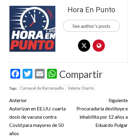
Hora En Punto
See author's posts
Facebook
Twitter
Email
WhatsApp
Compartir
Carnaval de Barranquilla
Valeria Charris
Tags:
Post
Anterior
Siguiente
navigation
Autorizan en EE.UU. cuarta
Procuraduría destituye e
dosis de vacuna contra
inhabilita por 12 años a
Covid para mayores de 50
Eduardo Pulgar
años