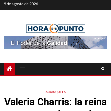
Saltar
9 de agosto de 2026
al
contenido
Menú
principal
BARRANQUILLA
Valeria Charris: la reina