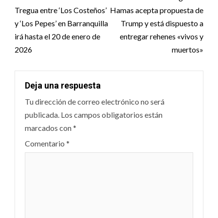
navigation
Tregua entre ‘Los Costeños’
Hamas acepta propuesta de
y ‘Los Pepes’ en Barranquilla
Trump y está dispuesto a
irá hasta el 20 de enero de
entregar rehenes «vivos y
2026
muertos»
Deja una respuesta
Tu dirección de correo electrónico no será
publicada.
Los campos obligatorios están
marcados con
*
Comentario
*