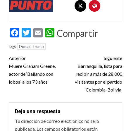
Facebook
Twitter
Email
WhatsApp
Compartir
Donald Trump
Tags:
Post
Anterior
Siguiente
navigation
Muere Graham Greene,
Barranquilla, lista para
actor de ‘Bailando con
recibir a más de 28.000
lobos’, a los 73 años
visitantes por el partido
Colombia-Bolivia
Deja una respuesta
Tu dirección de correo electrónico no será
publicada.
Los campos obligatorios están