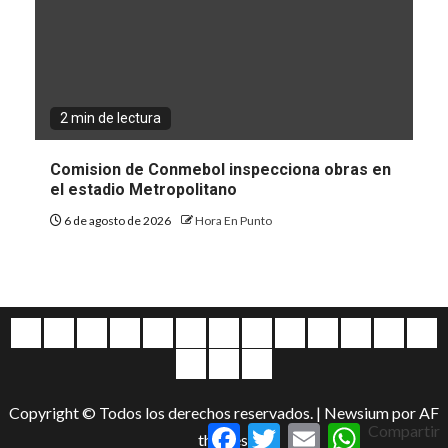
2 min de lectura
Comision de Conmebol inspecciona obras en
el estadio Metropolitano
6 de agosto de 2026
Hora En Punto
Quiénes
Escríbanos
Crónicas
Nacionales
Barranquilla
Mundo
Judiciales
Regionales
Educación
Deportes
Opinión
Política
Atl
somos
Cultura
Home
Salud
&
Copyright © Todos los derechos reservados.
|
Newsium
por AF
Entretenimiento
Facebook
Twitter
Email
WhatsApp
Compartir
themes.