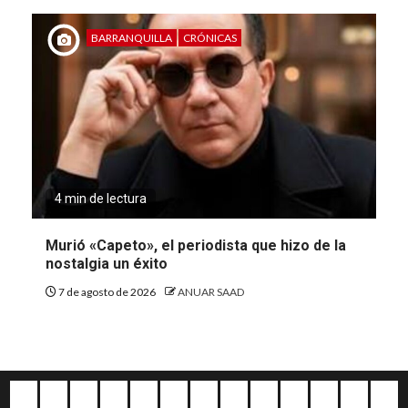
BARRANQUILLA
CRÓNICAS
4 min de lectura
Murió «Capeto», el periodista que hizo de la
nostalgia un éxito
7 de agosto de 2026
ANUAR SAAD
Quiénes
Escríbanos
Crónicas
Nacionales
Barranquilla
Mundo
Judiciales
Regionales
Educación
Deportes
Opinión
Política
Atl