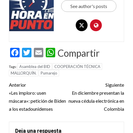
See author's posts
Facebook
Twitter
Email
WhatsApp
Compartir
Asamblea del BID
COOPERACIÓN TÉCNICA
Tags:
MALLORQUÍN.
Pumarejo
Post
Anterior
Siguiente
navigation
«Les imploro: usen
En diciembre presentan la
máscara»: petición de Biden
nueva cédula electrónica en
a los estadounidenses
Colombia
Deja una respuesta