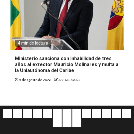
4 min de lectura
Ministerio sanciona con inhabilidad de tres
años al exrector Mauricio Molinares y multa a
la Uniautónoma del Caribe
5 de agosto de 2026
ANUAR SAAD
Quiénes
Escríbanos
Crónicas
Nacionales
Barranquilla
Mundo
Judiciales
Regionales
Educación
Deportes
Opinión
Política
Atl
somos
Cultura
Home
Salud
&