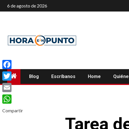
Saltar
6 de agosto de 2026
al
contenido
Facebook
Blog
Escríbanos
Home
Quién
Twitter
Email
WhatsApp
Compartir
Tarea d