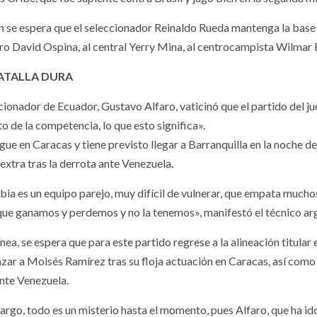
 se espera que el seleccionador Reinaldo Rueda mantenga la base de
ero David Ospina, al central Yerry Mina, al centrocampista Wilmar B
ATALLA DURA
cionador de Ecuador, Gustavo Alfaro, vaticinó que el partido del ju
 de la competencia, lo que esto significa».
igue en Caracas y tiene previsto llegar a Barranquilla en la noche d
 extra tras la derrota ante Venezuela
.
ia es un equipo parejo, muy difícil de vulnerar, que empata muchos
ue ganamos y perdemos y no la tenemos», manifestó el técnico ar
línea, se espera que para este partido regrese a la alineación titu
zar a Moisés Ramírez tras su floja actuación en Caracas, así como
ante Venezuela.
rgo, todo es un misterio hasta el momento, pues Alfaro, que ha ido