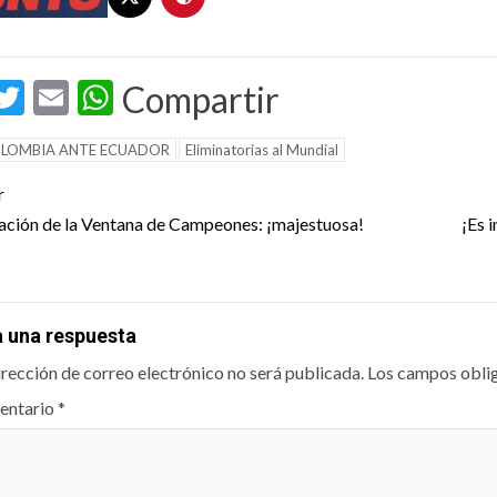
acebook
Twitter
Email
WhatsApp
Compartir
LOMBIA ANTE ECUADOR
Eliminatorias al Mundial
t
r
igation
ación de la Ventana de Campeones: ¡majestuosa!
¡Es 
a una respuesta
irección de correo electrónico no será publicada.
Los campos obli
entario
*