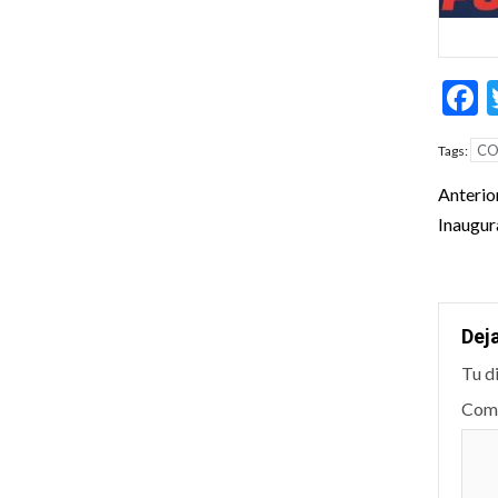
F
CO
Tags:
Pos
Anterio
nav
Inaugur
Dej
Tu d
Com