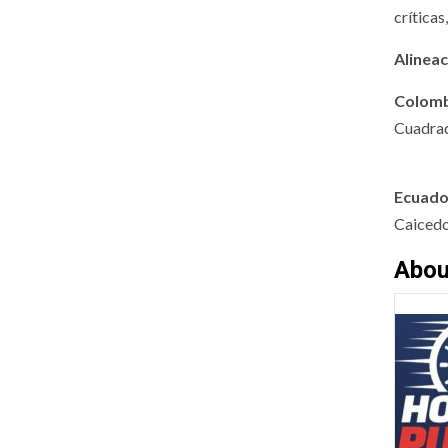
críticas
Alinea
Colom
Cuadrad
Ecuado
Caicedo
Abou