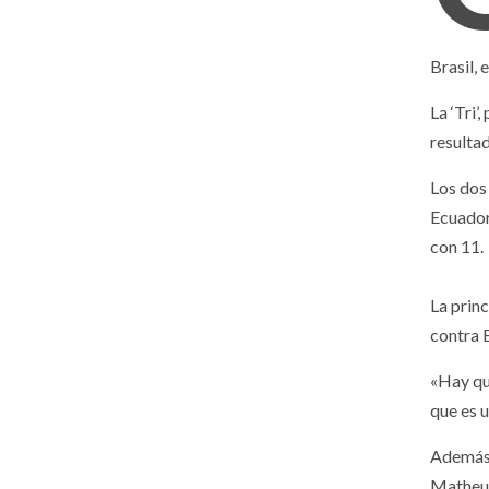
Brasil,
La ‘Tri’
resulta
Los dos
Ecuador
con 11.
La prin
contra B
«Hay qu
que es u
Además 
Matheus