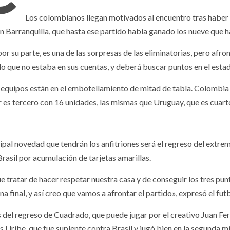
Los colombianos llegan motivados al encuentro tras haber 
 en Barranquilla, que hasta ese partido había ganado los nueve que 
, por su parte, es una de las sorpresas de las eliminatorias, pero af
do que no estaba en sus cuentas, y deberá buscar puntos en el esta
 equipos están en el embotellamiento de mitad de tabla. Colombia 
 es tercero con 16 unidades, las mismas que Uruguay, que es cuart
cipal novedad que tendrán los anfitriones será el regreso del extr
rasil por acumulación de tarjetas amarillas.
e tratar de hacer respetar nuestra casa y de conseguir los tres pu
na final, y así creo que vamos a afrontar el partido», expresó el fut
del regreso de Cuadrado, que puede jugar por el creativo Juan Fern
 Uribe, que fue suplente contra Brasil y jugó bien en la segunda mi