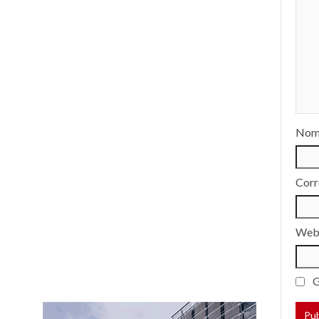
Nom
Corr
We
G