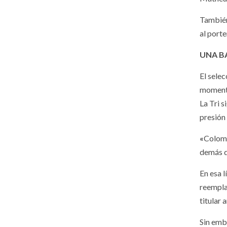
También
al port
UNA B
El selec
momento
La Tri s
presión
«
Colomb
demás q
En esa 
reempla
titular 
Sin emba