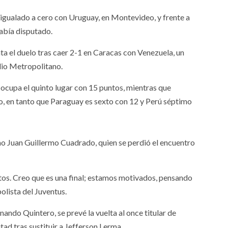
igualado a cero con Uruguay, en Montevideo, y frente a
había disputado.
ronta el duelo tras caer 2-1 en Caracas con Venezuela, un
dio Metropolitano.
ocupa el quinto lugar con 15 puntos, mientras que
o, en tanto que Paraguay es sexto con 12 y Perú séptimo
emo Juan Guillermo Cuadrado, quien se perdió el encuentro
ntos. Creo que es una final; estamos motivados, pensando
bolista del Juventus.
ando Quintero, se prevé la vuelta al once titular de
tad tras sustituir a Jefferson Lerma.