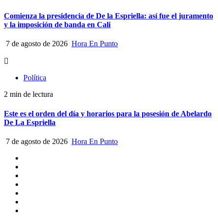
Comienza la presidencia de De la Espriella: así fue el juramento
y la imposición de banda en Cali
7 de agosto de 2026
Hora En Punto
Política
2 min de lectura
Este es el orden del día y horarios para la posesión de Abelardo
De La Espriella
7 de agosto de 2026
Hora En Punto
Quiénes
somos
Escríbanos
Crónicas
Nacionales
Barranquilla
Mundo
Judiciales