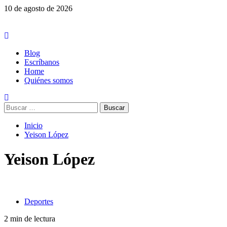
Saltar
10 de agosto de 2026
al
contenido
Menú
principal
Blog
Escríbanos
Home
Quiénes somos
Buscar:
Inicio
Yeison López
Yeison López
Deportes
2 min de lectura