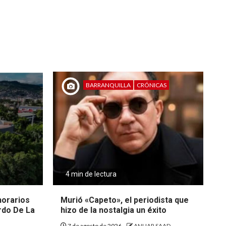
BARRANQUILLA
CRÓNICAS
4 min de lectura
 horarios
Murió «Capeto», el periodista que
rdo De La
hizo de la nostalgia un éxito
7 de agosto de 2026
ANUAR SAAD