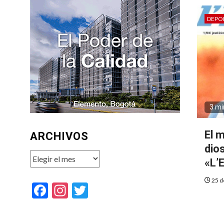
DEPO
3 mi
El 
ARCHIVOS
dios
Archivos
«L’
25 d
Facebook
Instagram
Twitter