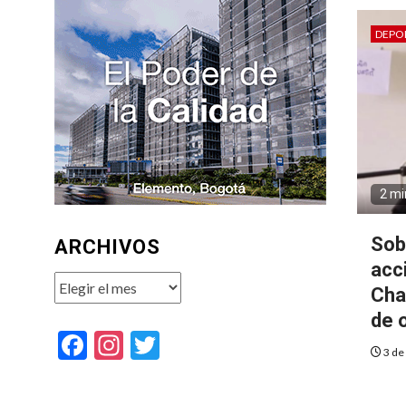
DEPO
2 mi
Sob
ARCHIVOS
acc
Archivos
Cha
de o
Facebook
Instagram
Twitter
3 de