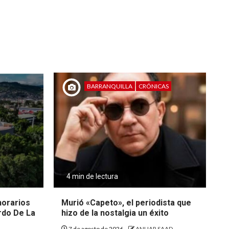
BARRANQUILLA
CRÓNICAS
4 min de lectura
 horarios
Murió «Capeto», el periodista que
rdo De La
hizo de la nostalgia un éxito
7 de agosto de 2026
ANUAR SAAD