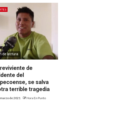
RTES
n de lectura
reviviente de
idente del
pecoense, se salva
tra terrible tragedia
 marzo de 2021
Hora En Punto