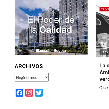
CRÓN
9 mi
La 
ARCHIVOS
Ami
Archivos
ver
11 d
Facebook
Instagram
Twitter