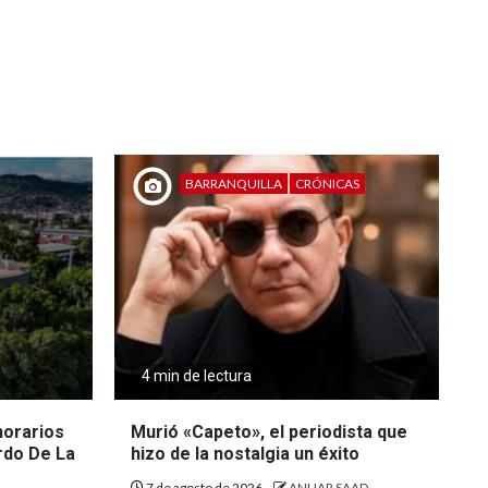
BARRANQUILLA
CRÓNICAS
4 min de lectura
 horarios
Murió «Capeto», el periodista que
rdo De La
hizo de la nostalgia un éxito
7 de agosto de 2026
ANUAR SAAD