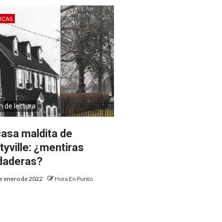
ICAS
n de lectura
casa maldita de
tyville: ¿mentiras
daderas?
e enero de 2022
Hora En Punto