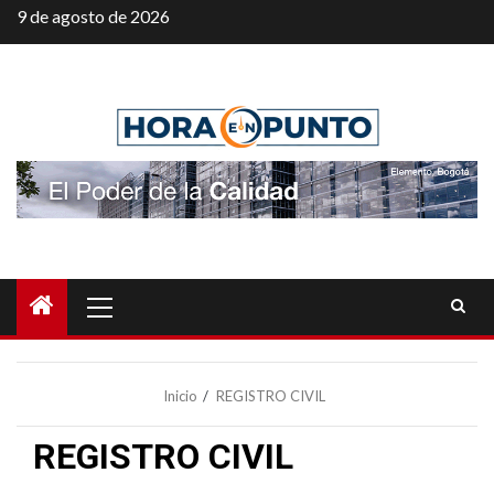
Saltar
9 de agosto de 2026
al
contenido
Menú
principal
Inicio
REGISTRO CIVIL
REGISTRO CIVIL