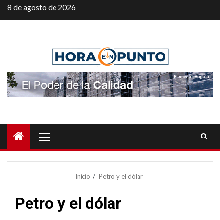
Saltar
8 de agosto de 2026
al
contenido
Menú
principal
Inicio
Petro y el dólar
Petro y el dólar