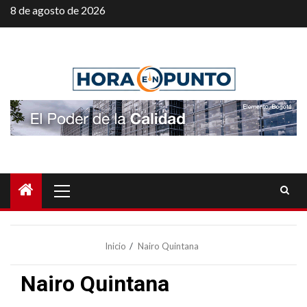
Saltar
8 de agosto de 2026
al
contenido
Menú
principal
Inicio
Nairo Quintana
Nairo Quintana