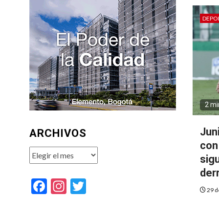
DEPO
2 mi
Jun
ARCHIVOS
con
Archivos
sig
der
Facebook
Instagram
Twitter
29 d