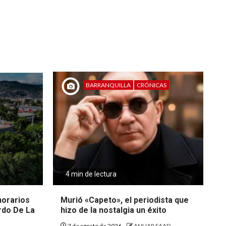
BARRANQUILLA
CRÓNICAS
4 min de lectura
 horarios
Murió «Capeto», el periodista que
rdo De La
hizo de la nostalgia un éxito
7 de agosto de 2026
ANUAR SAAD