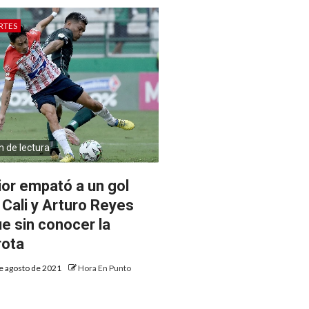
RTES
n de lectura
ior empató a un gol
 Cali y Arturo Reyes
ue sin conocer la
rota
e agosto de 2021
Hora En Punto