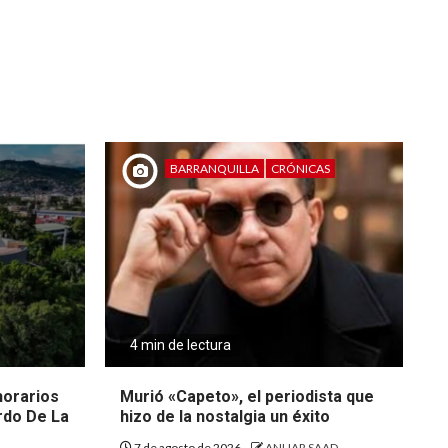
BARRANQUILLA
CRÓNICAS
4 min de lectura
 horarios
Murió «Capeto», el periodista que
rdo De La
hizo de la nostalgia un éxito
7 de agosto de 2026
ANUAR SAAD