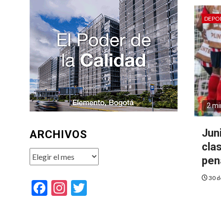
DEPO
2 mi
Jun
ARCHIVOS
clas
Archivos
pen
30 d
Facebook
Instagram
Twitter