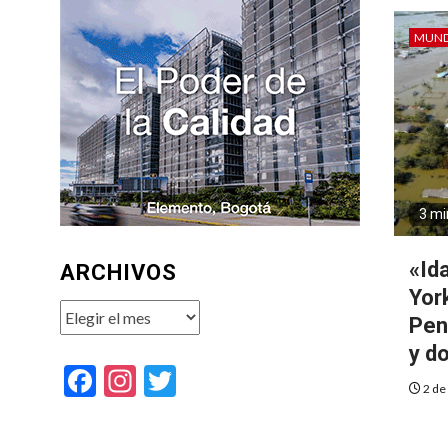
MUN
3 mi
«Id
ARCHIVOS
Yor
Archivos
Pen
y do
Facebook
Instagram
Twitter
2 de