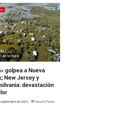
DO
n de lectura
a» golpea a Nueva
k; New Jersey y
silvania: devastación
lor
 septiembre de 2021
Hora En Punto