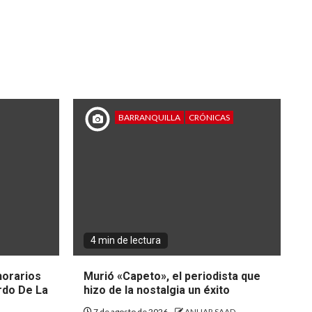
BARRANQUILLA
CRÓNICAS
4 min de lectura
 horarios
Murió «Capeto», el periodista que
rdo De La
hizo de la nostalgia un éxito
7 de agosto de 2026
ANUAR SAAD