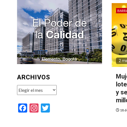
BARR
2 mi
Muj
ARCHIVOS
lot
Archivos
y s
mil
Facebook
Instagram
Twitter
18 d