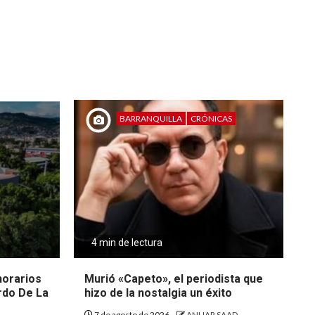
BARRANQUILLA
CRÓNICAS
4 min de lectura
 horarios
Murió «Capeto», el periodista que
rdo De La
hizo de la nostalgia un éxito
7 de agosto de 2026
ANUAR SAAD