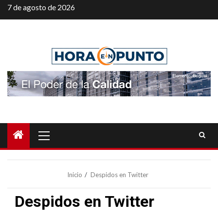
Saltar
7 de agosto de 2026
al
contenido
Menú
principal
Inicio
Despidos en Twitter
Despidos en Twitter