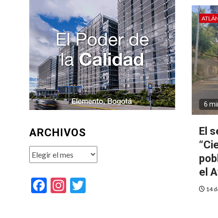
ATLÁ
6 mi
El 
ARCHIVOS
“Ci
Archivos
pob
el A
Facebook
Instagram
Twitter
14 d