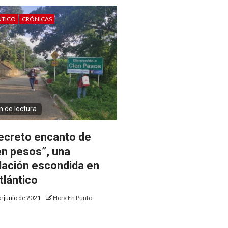
NTICO
CRÓNICAS
n de lectura
secreto encanto de
en pesos”, una
lación escondida en
tlántico
e junio de 2021
Hora En Punto