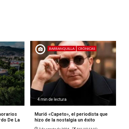
BARRANQUILLA
CRÓNICAS
4 min de lectura
 horarios
Murió «Capeto», el periodista que
rdo De La
hizo de la nostalgia un éxito
7 de agosto de 2026
ANUAR SAAD