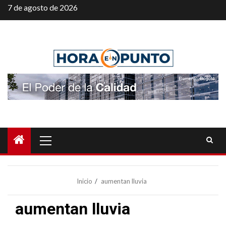
Saltar
7 de agosto de 2026
al
contenido
Menú
principal
Inicio
aumentan lluvia
aumentan lluvia