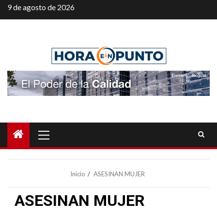
Saltar
9 de agosto de 2026
al
contenido
Menú
principal
Inicio
ASESINAN MUJER
ASESINAN MUJER