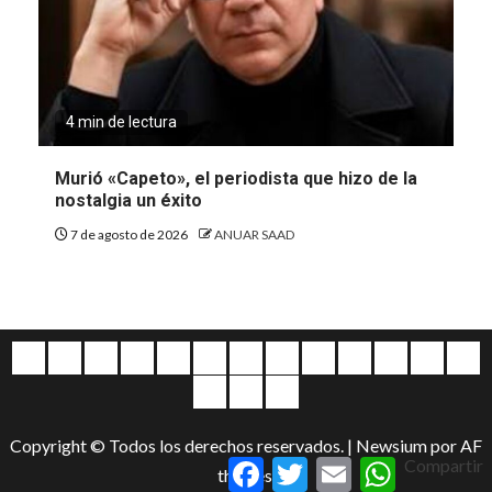
4 min de lectura
Murió «Capeto», el periodista que hizo de la
nostalgia un éxito
7 de agosto de 2026
ANUAR SAAD
Quiénes
Escríbanos
Crónicas
Nacionales
Barranquilla
Mundo
Judiciales
Regionales
Educación
Deportes
Opinión
Política
Atl
somos
Cultura
Home
Salud
&
Copyright © Todos los derechos reservados.
|
Newsium
por AF
Entretenimiento
Facebook
Twitter
Email
WhatsApp
Compartir
themes.