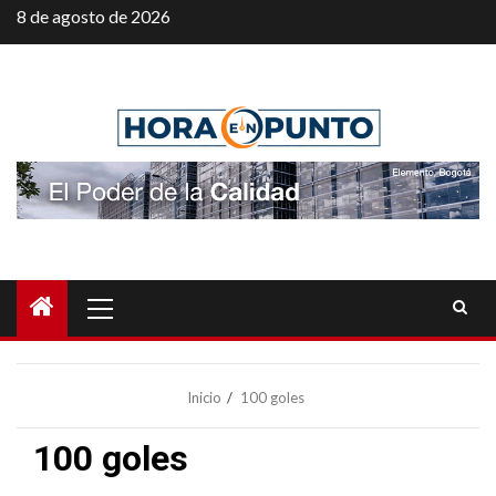
Saltar
8 de agosto de 2026
al
contenido
Menú
principal
Inicio
100 goles
100 goles