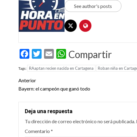
See author's posts
Facebook
Twitter
Email
WhatsApp
Compartir
RAaptan recien nacida en Cartagena
Roban niña en Cartag
Tags:
Post
Anterior
navigation
Bayern: el campeón que ganó todo
Deja una respuesta
Tu dirección de correo electrónico no será publicada.
Comentario
*