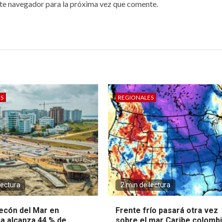
te navegador para la próxima vez que comente.
S
REGIONALES
lectura
2 min de lectura
ecón del Mar en
Frente frío pasará otra vez
a alcanza 44 % de
sobre el mar Caribe colomb