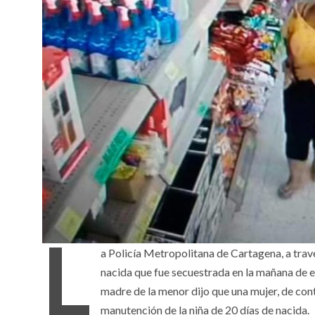
L
a Policía Metropolitana de Cartagena, a trav
nacida que fue secuestrada en la mañana de es
madre de la menor dijo que una mujer, de con
manutención de la niña de 20 días de nacida.