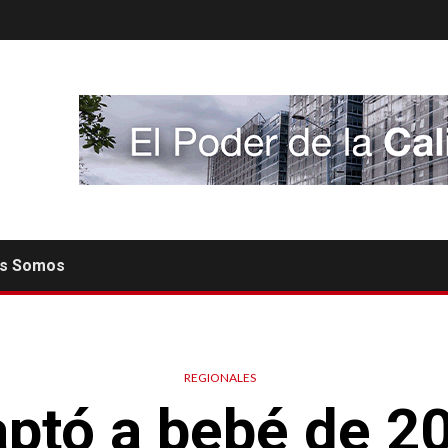
es Somos
REGIONALES
aptó a bebé de 20