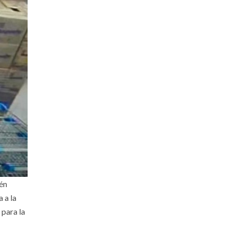
ién
 a la
 para la