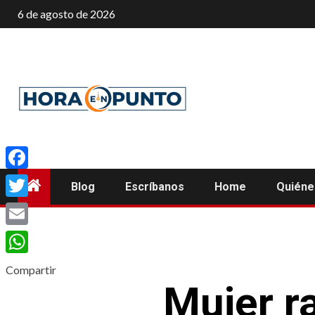
Saltar
6 de agosto de 2026
al
contenido
Facebook
Blog
Escríbanos
Home
Quién
Twitter
Email
WhatsApp
Compartir
Mujer r