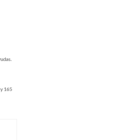
yudas.
 y 165