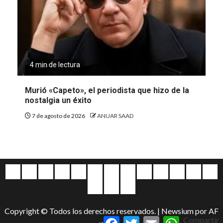
4 min de lectura
Murió «Capeto», el periodista que hizo de la
nostalgia un éxito
7 de agosto de 2026
ANUAR SAAD
Quiénes
Escríbanos
Crónicas
Nacionales
Barranquilla
Mundo
Judiciales
Regionales
Educación
Deportes
Opinión
Política
Atl
somos
Cultura
Home
Salud
&
Copyright © Todos los derechos reservados.
|
Newsium
por AF
Entretenimiento
Facebook
Twitter
Email
WhatsApp
Compartir