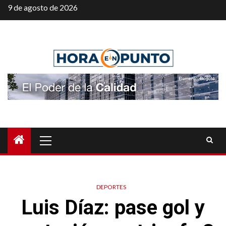
Saltar
9 de agosto de 2026
al
contenido
Menú
principal
DEPORTES
Luis Díaz: pase gol y