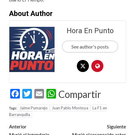
About Author
Hora En Punto
See author's posts
Facebook
Twitter
Email
WhatsApp
Compartir
Jaime Pumarejo
Juan Pablo Montoya
La F1 en
Tags:
Barranquilla
Post
Anterior
Siguiente
Murió el legendario
Murió el reconocido actor