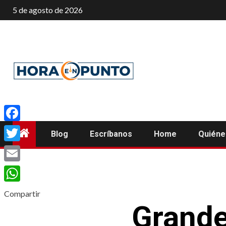
Saltar
5 de agosto de 2026
al
contenido
Facebook
Blog
Escríbanos
Home
Quién
Twitter
Email
WhatsApp
Compartir
Grande