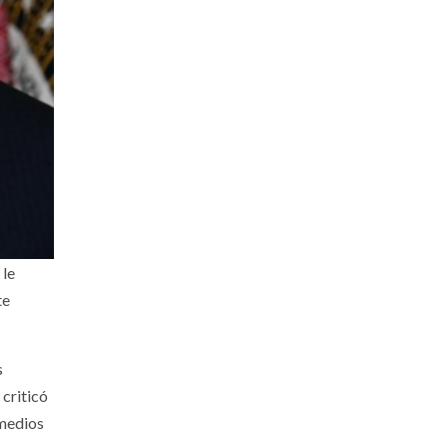
 le
te
s
 criticó
 medios