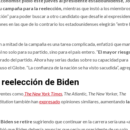
Economist pidió este jueves al presidente estadounidense, J
u campaña para la reelección,
mientras que instó a los miembros
ción” para poder buscar a otro candidato que desafíe al expreside
es en las que de lo contrario los estadounidenses elegirán “entre 
en a mitad de la campaña es una tarea complicada, enfatizó que ma
o solo para su partido, sino para el país entero. “
El mayor riesg
ado del partido. Ahora hay serias dudas sobre su capacidad para
uso el Globe. “La confianza de la nación se ha visto sacudida”, agre
 reelección de Biden
uyentes como
The New York Times
, The Atlantic, The New Yorker, The
itution
también han
expresado
opiniones similares, aumentando
la
 Biden se retire
sugiriendo que continuar en la carrera sería una 
bió que Biden debería anunciar que sería un presidente de un solo