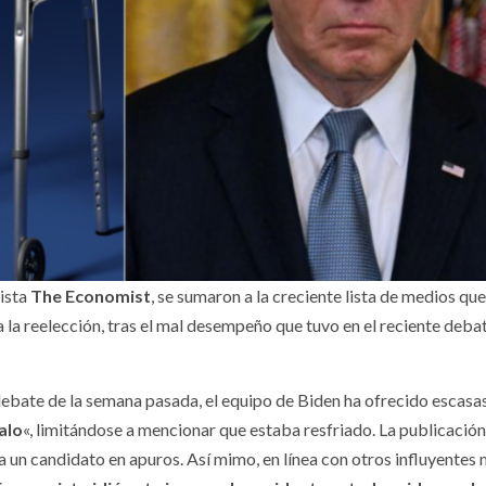
vista
The Economist
, se sumaron a la creciente lista de medios que
a la reelección, tras el mal desempeño que tuvo en el reciente deba
debate de la semana pasada, el equipo de Biden ha ofrecido escasa
alo
«, limitándose a mencionar que estaba resfriado. La publicación
a un candidato en apuros. Así mimo, en línea con otros influyentes