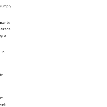
Trump y
onante
etirada
ogró
 un
de
nes
ough