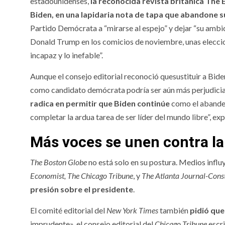
estadounidenses,
la reconocida revista británica The 
Biden, en una lapidaria nota de tapa que abandone s
Partido Demócrata a “mirarse al espejo” y dejar “su ambi
Donald Trump en los comicios de noviembre, unas eleccion
incapaz y lo inefable”.
Aunque el consejo editorial reconoció quesustituir a Bid
como candidato demócrata podría ser aún más perjudicial n
radica en permitir que Biden continúe
como el abander
completar la ardua tarea de ser líder del mundo libre”, exp
Más voces se unen contra la
The Boston Globe
no está solo en su postura. Medios infl
Economist, The Chicago Tribune
, y
The Atlanta Journal-Const
presión sobre el presidente
.
El comité editorial del
New York Times
también
pidió que
imprudente». el consejo editorial del
Chicago Tribune
escri