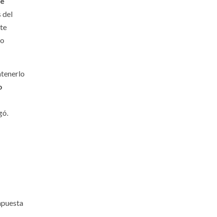
oe
 del
nte
lo
ntenerlo
o
gó.
«apuesta