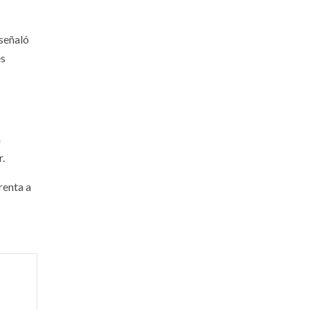
señaló
es
n
r.
renta a