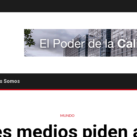
es Somos
MUNDO
s medios piden 