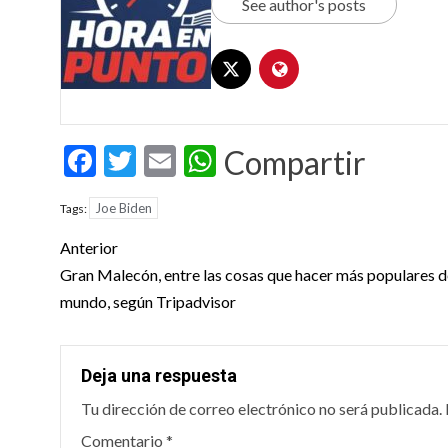
See author's posts
Facebook
Twitter
Email
WhatsApp
Compartir
Joe Biden
Tags:
Post
Anterior
navigation
Gran Malecón, entre las cosas que hacer más populares d
mundo, según Tripadvisor
Deja una respuesta
Tu dirección de correo electrónico no será publicada.
Comentario
*