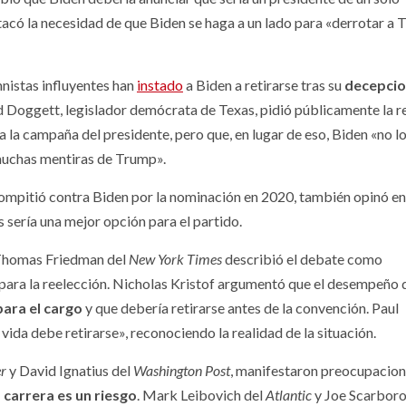
acó la necesidad de que Biden se haga a un lado para «derrotar a 
mnistas influyentes han
instado
a Biden a retirarse tras su
decepci
yd Doggett, legislador demócrata de Texas, pidió públicamente la r
 la campaña del presidente, pero que, en lugar de eso, Biden «no l
muchas mentiras de Trump».
ompitió contra Biden por la nominación en 2020, también opinó en
 sería una mejor opción para el partido.
 Thomas Friedman del
New York Times
describió el debate como
 para la reelección. Nicholas Kristof argumentó que el desempeño 
ara el cargo
y que debería retirarse antes de la convención. Paul
vida debe retirarse», reconociendo la realidad de la situación.
r
y David Ignatius del
Washington Post
, manifestaron preocupacio
 carrera es un riesgo
. Mark Leibovich del
Atlantic
y Joe Scarbor