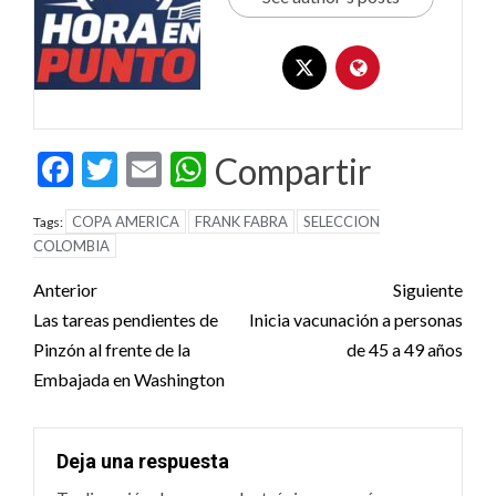
Facebook
Twitter
Email
WhatsApp
Compartir
COPA AMERICA
FRANK FABRA
SELECCION
Tags:
COLOMBIA
Post
Anterior
Siguiente
navigation
Las tareas pendientes de
Inicia vacunación a personas
Pinzón al frente de la
de 45 a 49 años
Embajada en Washington
Deja una respuesta