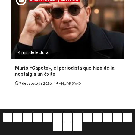
4 min de lectura
Murió «Capeto», el periodista que hizo de la
nostalgia un éxito
7 de agosto de 2026
ANUAR SAAD
Quiénes
Escríbanos
Crónicas
Nacionales
Barranquilla
Mundo
Judiciales
Regionales
Educación
Deportes
Opinión
Política
Atl
somos
Cultura
Home
Salud
&