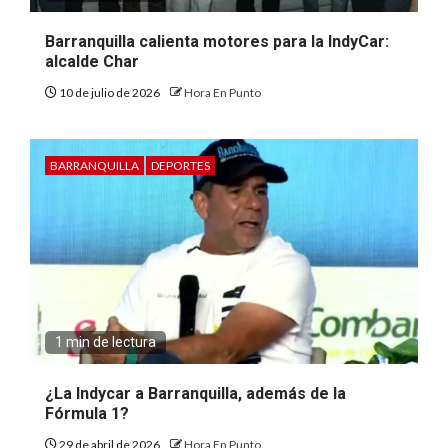
Barranquilla calienta motores para la IndyCar:
alcalde Char
10 de julio de 2026
Hora En Punto
BARRANQUILLA
DEPORTES
1 min de lectura
¿La Indycar a Barranquilla, además de la
Fórmula 1?
29 de abril de 2026
Hora En Punto