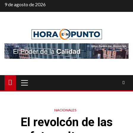
Saltar
9 de agosto de 2026
al
contenido
Menú
principal
NACIONALES
El revolcón de las