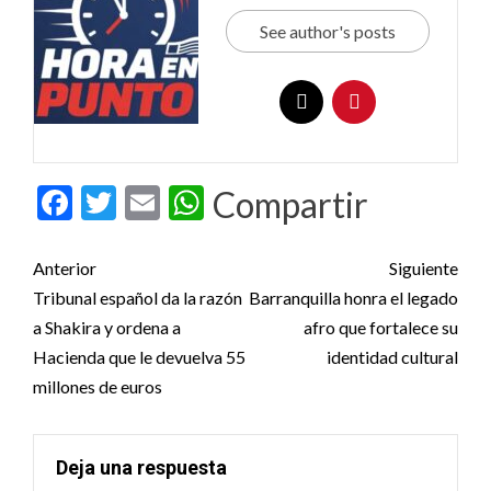
See author's posts
Facebook
Twitter
Email
WhatsApp
Compartir
Post
Anterior
Siguiente
navigation
Tribunal español da la razón
Barranquilla honra el legado
a Shakira y ordena a
afro que fortalece su
Hacienda que le devuelva 55
identidad cultural
millones de euros
Deja una respuesta