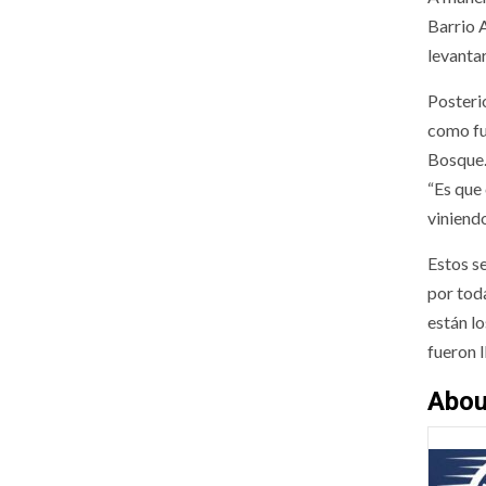
Barrio A
levanta
Posterio
como fu
Bosque
“Es que 
viniend
Estos s
por tod
están lo
fueron 
Abou