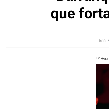
que forta
Inicio
Hora