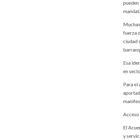
pueden 
mandata
Muchas 
fuerza d
ciudad 
barranqu
Esa ide
en sect
Para el 
aportado
manifes
Acceso a
El Acue
y servic