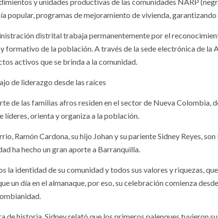
imientos y unidades productivas de las comunidades NARP (negras, 
a popular, programas de mejoramiento de vivienda, garantizando e
nistración distrital trabaja permanentemente por el reconocimient
 y formativo de la población. A través de la sede electrónica de la 
ctos activos que se brinda a la comunidad.
ajo de liderazgo desde las raíces
rte de las familias afros residen en el sector de Nueva Colombia,
 líderes, orienta y organiza a la población.
arrio, Ramón Cardona, su hijo Johan y su pariente Sidney Reyes, son
ad ha hecho un gran aporte a Barranquilla.
los la identidad de su comunidad y todos sus valores y riquezas, qu
que un día en el almanaque, por eso, su celebración comienza desde 
lombianidad.
a de historia, Sidney relató que los primeros palenques tuvieron s