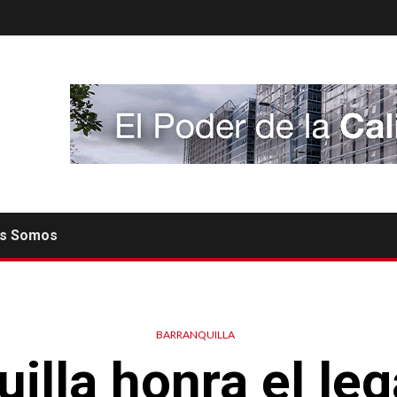
es Somos
BARRANQUILLA
illa honra el le