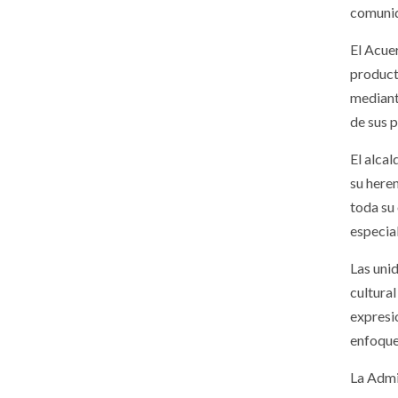
comunid
El Acue
product
mediant
de sus 
El alca
su here
toda su
especia
Las uni
cultura
expresi
enfoque
La Admi