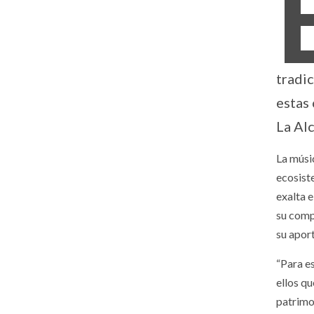
tradi
estas
La Al
La músic
ecosist
exalta 
su comp
su aport
“Para e
ellos qu
patrimo