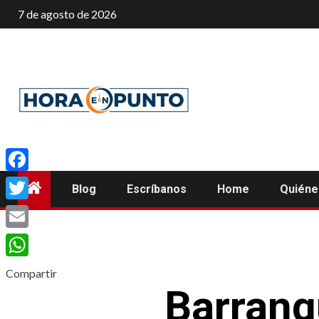
Saltar
7 de agosto de 2026
al
contenido
Facebook
Blog
Escríbanos
Home
Quién
Twitter
Email
WhatsApp
Compartir
Barranqu