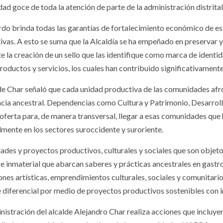
ad goce de toda la atención de parte de la administración distrital
rdo brinda todas las garantías de fortalecimiento económico de e
ivas. A esto se suma que la Alcaldía se ha empeñado en preservar y
e la creación de un sello que las identifique como marca de identid
productos y servicios, los cuales han contribuido significativament
lde Char señaló que cada unidad productiva de las comunidades afro
ncia ancestral. Dependencias como Cultura y Patrimonio, Desarrollo
 oferta para, de manera transversal, llegar a esas comunidades que 
lmente en los sectores suroccidente y suroriente.
dades y proyectos productivos, culturales y sociales que son obje
l e inmaterial que abarcan saberes y prácticas ancestrales en gastr
ones artísticas, emprendimientos culturales, sociales y comunitari
 diferencial por medio de proyectos productivos sostenibles con 
nistración del alcalde Alejandro Char realiza acciones que incluy