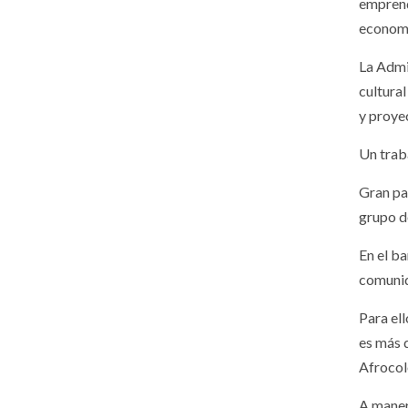
emprend
economí
La Admi
cultural
y proye
Un trab
Gran pa
grupo de
En el b
comunid
Para el
es más 
Afroco
A maner