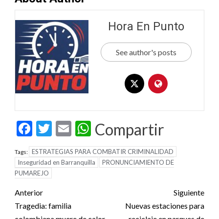
Hora En Punto
See author's posts
Facebook
Twitter
Email
WhatsApp
Compartir
ESTRATEGIAS PARA COMBATIR CRIMINALIDAD
Tags:
Inseguridad en Barranquilla
PRONUNCIAMIENTO DE
PUMAREJO
Post
Anterior
Siguiente
navigation
Tragedia: familia
Nuevas estaciones para
colombiana muere de calor,
reciclaje en parques de