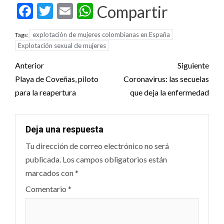
Facebook
Twitter
Email
WhatsApp
Compartir
explotación de mujeres colombianas en España
Tags:
Explotación sexual de mujeres
Post
Anterior
Siguiente
navigation
Playa de Coveñas, piloto
Coronavirus: las secuelas
para la reapertura
que deja la enfermedad
Deja una respuesta
Tu dirección de correo electrónico no será
publicada.
Los campos obligatorios están
marcados con
*
Comentario
*