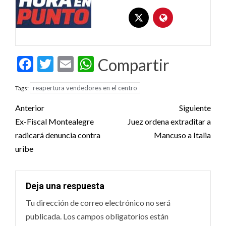
Facebook
Twitter
Email
WhatsApp
Compartir
reapertura vendedores en el centro
Tags:
Post
Anterior
Siguiente
navigation
Ex-Fiscal Montealegre
Juez ordena extraditar a
radicará denuncia contra
Mancuso a Italia
uribe
Deja una respuesta
Tu dirección de correo electrónico no será
publicada.
Los campos obligatorios están