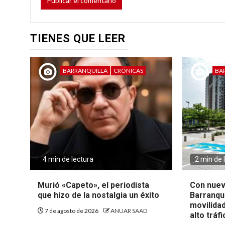
TIENES QUE LEER
BARRANQUILLA
CRÓNICAS
BA
4 min de lectura
2 min de 
Murió «Capeto», el periodista
Con nuev
que hizo de la nostalgia un éxito
Barranqui
movilida
7 de agosto de 2026
ANUAR SAAD
alto tráf