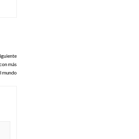
iguiente
 con más
el mundo