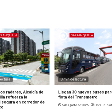
RRANQUILLA
BARRANQUILLA
lectura
3 min de lectura
os radares, Alcaldía de
Llegan 30 nuevos buses par
lla refuerza la
flota del Transmetro
d segura en corredor de
6 de agosto de 2026
Hora En Pun
ico