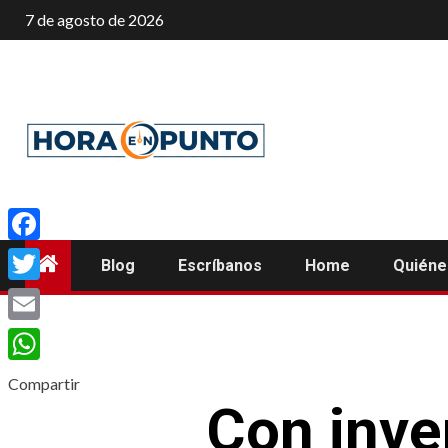
Saltar
7 de agosto de 2026
al
contenido
Facebook
Blog
Escríbanos
Home
Quién
Twitter
Email
WhatsApp
Compartir
Con inve