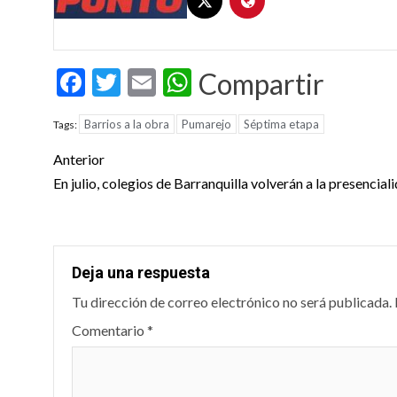
Facebook
Twitter
Email
WhatsApp
Compartir
Barrios a la obra
Pumarejo
Séptima etapa
Tags:
Post
Anterior
navigation
En julio, colegios de Barranquilla volverán a la presencial
Deja una respuesta
Tu dirección de correo electrónico no será publicada.
Comentario
*