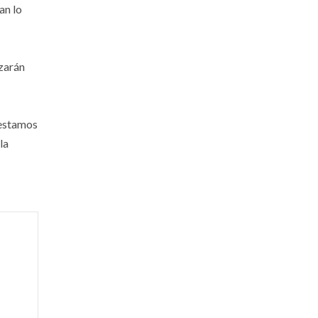
an lo
nzarán
 estamos
la