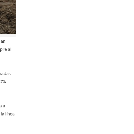
ban
pre al
inadas
00%
a a
la línea