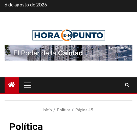
Saltar
6 de agosto de 2026
al
contenido
Menú
principal
Inicio
Política
Página 45
Política