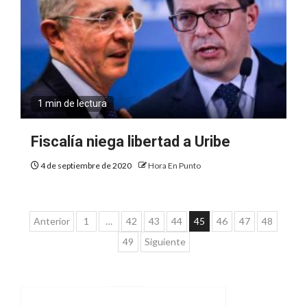
1 min de lectura
Fiscalía niega libertad a Uribe
4 de septiembre de 2020
Hora En Punto
Paginación
Anterior
1
…
42
43
44
45
46
47
48
de
49
Siguiente
entradas