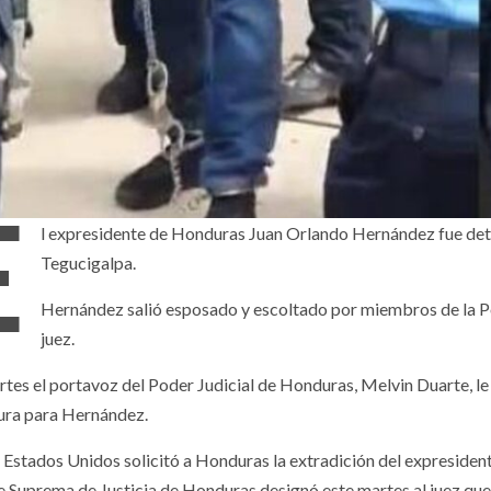
E
l expresidente de Honduras Juan Orlando Hernández fue dete
Tegucigalpa.
Hernández salió esposado y escoltado por miembros de la Po
juez.
rtes el portavoz del Poder Judicial de Honduras, Melvin Duarte, le
ura para Hernández.
s, Estados Unidos solicitó a Honduras la extradición del expreside
e Suprema de Justicia de Honduras designó este martes al juez que 