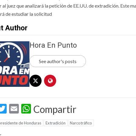
 al juez que analizará la petición de EE.UU. de extradición. Este ma
á de estudiar la solicitud
t Author
Hora En Punto
See author's posts
acebook
Twitter
Email
WhatsApp
Compartir
presidente de Honduras
Extradición
Narcotráfico
t
r