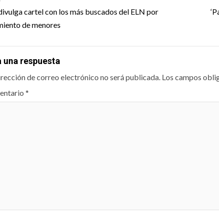
igation
 divulga cartel con los más buscados del ELN por
‘P
miento de menores
a una respuesta
irección de correo electrónico no será publicada.
Los campos obli
entario
*