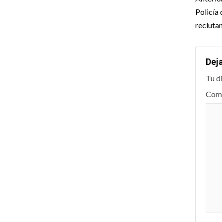
nav
Policía
recluta
Dej
Tu d
Com