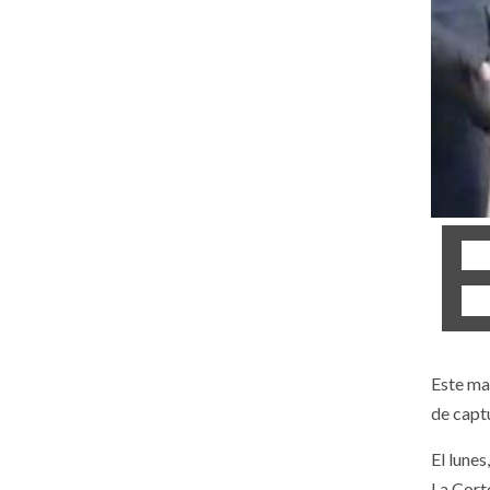
Este ma
de capt
El lune
La Cort