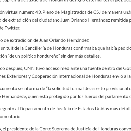
ión virtual número 43, Pleno de Magistrados de CSJ de manera un
ud de extradición del ciudadano Juan Orlando Hernández remitida po
de Twitter.
do de extradición de Juan Orlando Hernández
s, un tuit de la Cancillería de Honduras confirmaba que había pedid
ión “de un político hondureño” sin dar más detalles.
co después, CNN tuvo acceso mediante una fuente dentro del Gobie
nes Exteriores y Cooperación Internacional de Honduras envió a la
ocumento se informa de “la solicitud formal de arresto provisional
 Hernández», quien está protegido por los fueros del parlamento
guntó al Departamento de Justicia de Estados Unidos más detalles
comentario.
o, el presidente de la Corte Suprema de Justicia de Honduras conv