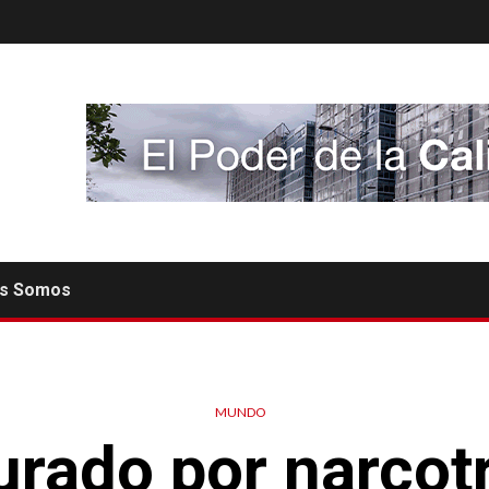
es Somos
MUNDO
urado por narcotr