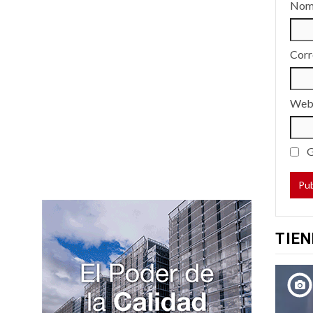
Nom
Corr
We
G
TIEN