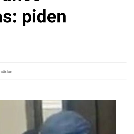
s: piden
adición