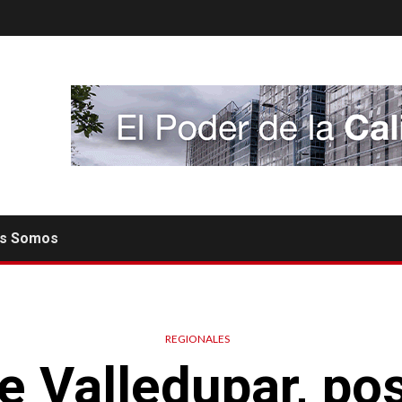
es Somos
REGIONALES
e Valledupar, pos