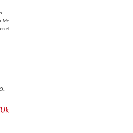
la
o.
Me
 en el
o.
VUk