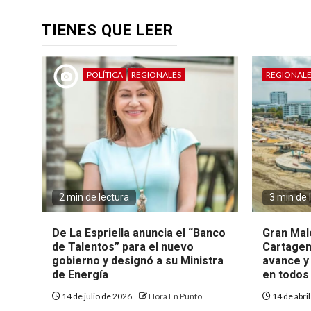
TIENES QUE LEER
POLÍTICA
REGIONALES
REGIONALE
2 min de lectura
3 min de 
De La Espriella anuncia el “Banco
Gran Mal
de Talentos” para el nuevo
Cartagen
gobierno y designó a su Ministra
avance y
de Energía
en todos
14 de julio de 2026
Hora En Punto
14 de abri