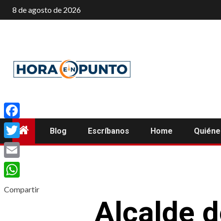
Saltar
8 de agosto de 2026
al
contenido
Facebook
Blog
Escríbanos
Home
Quién
Twitter
Email
WhatsApp
Compartir
Alcalde d