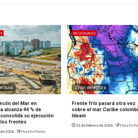
S
REGIONALES
lectura
2 min de lectura
ecón del Mar en
Frente frío pasará otra vez
a alcanza 44 % de
sobre el mar Caribe colomb
 consolida su ejecución
Ideam
 los frentes
22 de febrero de 2026
Hora En P
l de 2026
Hora En Punto