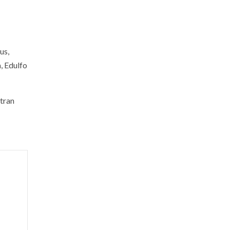
us,
, Edulfo
stran